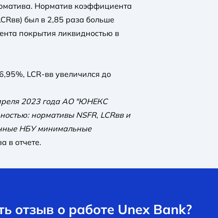
орматива. Норматив коэффициента
CRвв) был в 2,85 раза больше
ента покрытия ликвидностью в
6,95%, LCR-вв увеличился до
апреля 2023 года АО "ЮНЕКС
ностью: нормативы NSFR, LCRвв и
енные НБУ минимальные
а в отчете.
ь отзыв о работе Unex Bank?