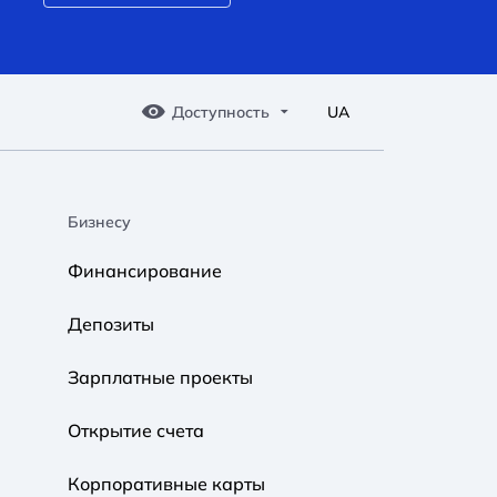
Доступность
UA
Бизнесу
A A
A A
A A
Финансирование
Обычный
Средний
Большой
Депозиты
A A
A A
A A
Зарплатные проекты
Обычный
Средний
Большой
Открытие счета
Корпоративные карты