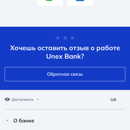
Хочешь оставить отзыв о работе
Unex Bank?
Обратная связь
UA
Доступность
О банке
Про Unex Bank