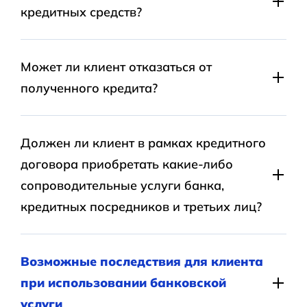
кредитных средств?
Нет, вы можете использовать средства, выданные в
кредит под залог недвижимости, как угодно:
Может ли клиент отказаться от
приобрести основные средства, закупить товар,
полученного кредита?
приобрести недвижимость и т.д.
Нет, такого права для кредитования под залог
недвижимости у заемщика нет.
Должен ли клиент в рамках кредитного
договора приобретать какие-либо
сопроводительные услуги банка,
кредитных посредников и третьих лиц?
Так, кредит наличными в залог недвижимости
требует привлечения услуг третьих лиц при
Возможные последствия для клиента
оформлении договора ипотеки, а также
при использовании банковской
дополнительных услуг Банка.
услуги