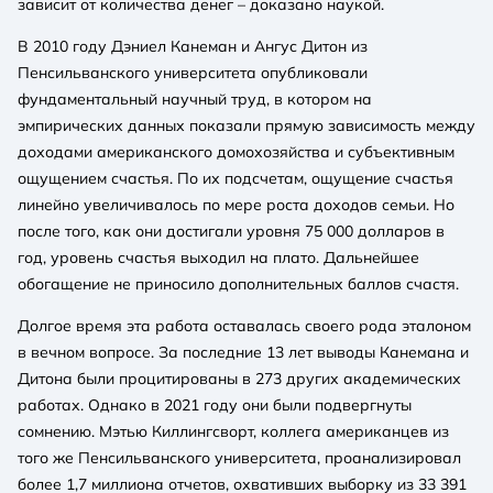
зависит от количества денег – доказано наукой.
В 2010 году Дэниел Канеман и Ангус Дитон из
Пенсильванского университета опубликовали
фундаментальный научный труд, в котором на
эмпирических данных показали прямую зависимость между
доходами американского домохозяйства и субъективным
ощущением счастья. По их подсчетам, ощущение счастья
линейно увеличивалось по мере роста доходов семьи. Но
после того, как они достигали уровня 75 000 долларов в
год, уровень счастья выходил на плато. Дальнейшее
обогащение не приносило дополнительных баллов счастя.
Долгое время эта работа оставалась своего рода эталоном
в вечном вопросе. За последние 13 лет выводы Канемана и
Дитона были процитированы в 273 других академических
работах. Однако в 2021 году они были подвергнуты
сомнению. Мэтью Киллингсворт, коллега американцев из
того же Пенсильванского университета, проанализировал
более 1,7 миллиона отчетов, охвативших выборку из 33 391