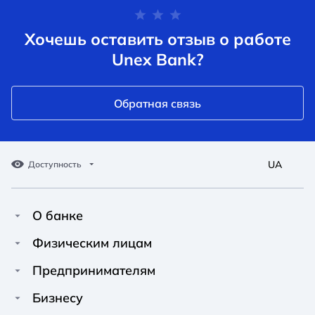
Хочешь оставить отзыв о работе
Unex Bank?
Обратная связь
UA
Доступность
О банке
Про Unex Bank
A A
A A
Физическим лицам
A A
Контакты
Кредиты
Предпринимателям
Обычный
Средний
Большой
Пресс-центр
Карты
Финансирование
Бизнесу
Вакансии