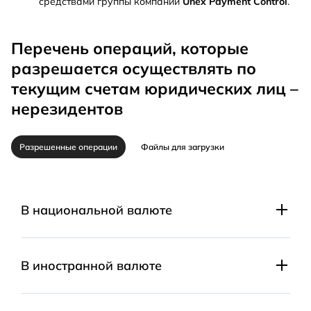
средствами группы компаний
Unex Payment Control
.
Перечень операций, которые
разрешается осуществлять по
текущим счетам юридических лиц –
нерезидентов
Разрешенные операции
Файлы для загрузки
В национальной валюте
Расчеты с резидентами за экспорт/импорт;
В иностранной валюте
расчеты с резидентами по договорам ссуды;
связанные с осуществлением иностранных
Расчеты с резидентами за экспорт/импорт
инвестиций в Украину и их возвратом;