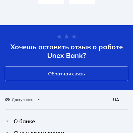
Хочешь оставить отзыв о работе
Unex Bank?
Обратная связь
UA
Доступность
О банке
Про Unex Bank
Физическим лицам