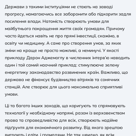
Держави з такими інституціями не стають на заваді
прогресу, намагаючись все заборонити або підкорити задля
посилення влади. Натомість створюють умови для
майбутнього покращення життя своїх громадян. Причому
часто йдеться навіть не про прямі інвестиції, скажімо, в
освіту чи медицину. А саме про створення умов, за яких
зміни на краще не просто можливі, а неминучі. У якості
прикладу Дарон Аджемоглу в численних інтерв’ю наводить
один і той самий наочний приклад: стимулююче зелену
енергетику законодавство розвинених країн. Важливо, що
держава не фінансує будівництво вітряків та сонячних
станцій. Але створює для цього максимально сприятливі
умови.
Ці та багато інших заходів, що коригують та спрямовують
технології у необхідному напрямі, разом із верховенством
права та справедливістю для всіх, створюють надійне
підґрунтя для економічного розвитку. Від якого зрештою
виграють і еліти, і громадяни. Не так швидко, як всім