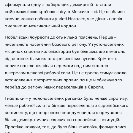
сформували одну з найкращих демократій та стали
найзаможнішою країною світу, а Мексика – ні. Це особливо
наочно можна побачити у місті Ногалес, яке ділить навпіл
американо-мексиканський кордон.
Нобелівські лауреати дають кілька пояснень. Перше –
чисельність населення базового регіону. У густонаселених
місцинах спротив колонізаторам був більшим, що вимагало
від останніх більших та агресивніших зусиль. Крім того,
велике населення після перемоги над ним ставало
джерелом дешевої робочої сили. Це не просто стимулювало
встановлення авторитарних правил, та ще й обмежувало
переїзд до регіону інших переселенців з Європи.
І навпаки – у малонаселених регіонах було менше спротиву,
менше робочої сили та більше переселенців з європейського
континенту, що створювало передумови для формування
більш демократичних, схожих на європейські, інституцій.
Простіше кажучи, там, де було більше «своїх», формувалися