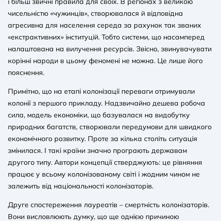
і більш звичні правила для своїх. В регіонах з великою
чисельністю «чужинців», створювалася й відповідна
агресивна для населення середа за рахунок так званих
«екстрактивних» інституцій. Тобто системи, що насамперед
налаштована на вилучення ресурсів. Звісно, звинувачувати
корінні народи в цьому феномені не можна. Це лише його
пояснення.
Примітно, що на етапі колонізації переваги отримували
колонії з першого прикладу. Надзвичайно дешева робоча
сила, модель економіки, що базувалася на видобутку
природних багатств, створювали передумови для швидкого
економічного розвитку. Проте за кілька століть ситуація
змінилася. І такі країни значно програють державам
другого типу. Автори концепції стверджують: це рівняння
працює у всьому колонізованому світі і жодним чином не
залежить від національності колонізаторів.
Друге спостереження лауреатів – смертність колонізаторів.
Вони висловлюють думку, що ще однією причиною