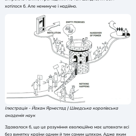
хотілося б. Але неминуче і надійно.
Ілюстрація - Йохан Ярнестад | Шведська королівська
академія наук
Здавалося б, що це розуміння еволюційно має штовхати всі
без винятку країни одним й тим самим шляхом. Адже яким