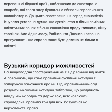
переважної бідності країн, наближених до екватора, є
хвороби, які свого часу буквально вбивали європейських
колонізаторів. До цього спостереження серед економістів
існувала усталена думка, що суспільства в більш помірних
кліматичних зонах є більш економічно продуктивними, ніж у
тропіках. Але Аджемоглу, Робінсон та Джонсон резонно
припускають, що справа може бути далеко не тільки в
кліматі.
Вузький коридор можливостей
Всі вищезгадані спостереження не є відірваними від життя.
А пояснюють, що саме правильні суспільні інституції є
запорукою заможності країни. Під «правильними» слід
розуміти інклюзивні інституції, тобто такі, що розділяють
владу між народом та державою, встановлюють
справедливі правила гри для всіх, базуються на
верховенстві права.