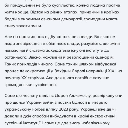
би придушеним не було суспільство, кожна людина прагне
жити краще. Відтак на різних етапах, принаймні в країнах
бодай з окремими ознаками демократії, громадяни мають
стимулювати зміни.
Але на практиці так відбувається не завжди. Бо з часом
люди зневірюється в обіцянках влади, розуміють, що зміни
неможливі й система захищатиме існуючі інститути до
останнього. Звісно, можливий й революційний сценарій.
Таких прикладів чимало. Саме таким шляхом відбувався
процес демократизації у Західній Європі наприкінці ХІХ і на
початку ХХ сторіччя. Але для цього потрібне потужне
громадянське суспільство.
Саме цю чесноту виділяє Дарон Аджемоглу, розмірковуючи
про шанси України вийти з пастки бідності в
інтерв’ю
українському Forbes
влітку 2023 року. Українці вже двічі
давали відсіч спробам вибудувати в країні екстрактивні
суспільні інституції. І саме це дає змогу нобелівському