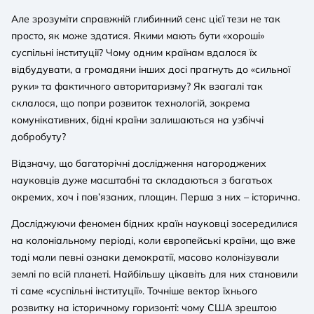
Але зрозуміти справжній глибинний сенс цієї тези не так
просто, як може здатися. Якими мають бути «хороші»
суспільні інституції? Чому одним країнам вдалося їх
відбудувати, а громадяни інших досі прагнуть до «сильної
руки» та фактичного авторитаризму? Як взагалі так
склалося, що попри розвиток технологій, зокрема
комунікативних, бідні країни залишаються на узбіччі
добробуту?
Відзначу, що багаторічні дослідження нагороджених
науковців дуже масштабні та складаються з багатьох
окремих, хоч і пов’язаних, площин. Перша з них – історична.
Досліджуючи феномен бідних країн науковці зосередилися
на колоніальному періоді, коли європейські країни, що вже
тоді мали певні ознаки демократії, масово колонізували
землі по всій планеті. Найбільшу цікавіть для них становили
ті саме «суспільні інституції». Точніше вектор їхнього
розвитку на історичному горизонті: чому США зрештою