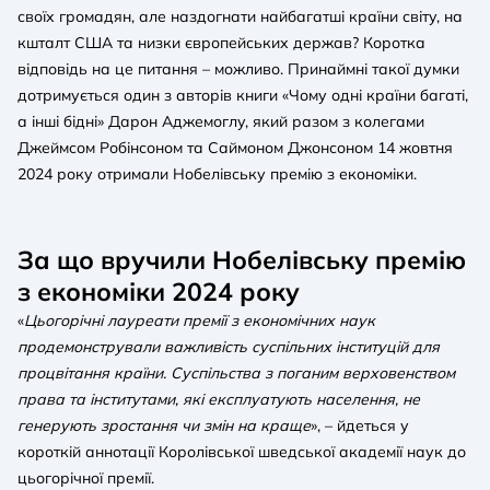
своїх громадян, але наздогнати найбагатші країни світу, на
кшталт США та низки європейських держав? Коротка
відповідь на це питання – можливо. Принаймні такої думки
дотримується один з авторів книги «Чому одні країни багаті,
а інші бідні» Дарон Аджемоглу, який разом з колегами
Джеймсом Робінсоном та Саймоном Джонсоном 14 жовтня
2024 року отримали Нобелівську премію з економіки.
За що вручили Нобелівську премію
з економіки 2024 року
«
Цьогорічні лауреати премії з економічних наук
продемонстрували важливість суспільних інституцій для
процвітання країни. Суспільства з поганим верховенством
права та інститутами, які експлуатують населення, не
генерують зростання чи змін на краще
», – йдеться у
короткій аннотації Королівської шведської академії наук до
цьогорічної премії.