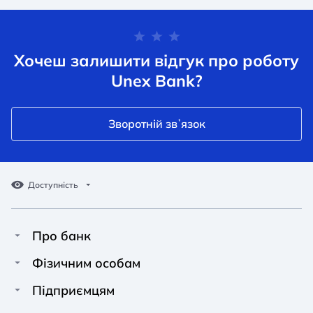
Хочеш залишити відгук про роботу
Unex Bank?
Зворотній звʼязок
Доступність
Про банк
Про Unex Bank
A A
A A
Фізичним особам
A A
Контакти
Кредити
Підприємцям
Звичайний
Середній
Великий
Прес-центр
Картки
Фінансування