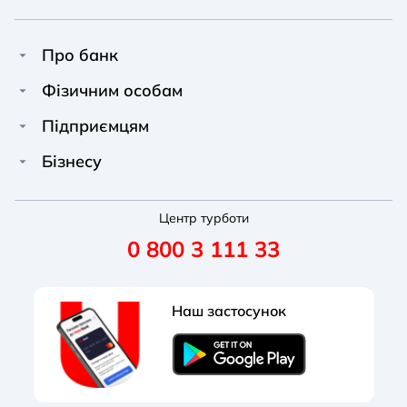
Про банк
Про Unex Bank
A A
A A
Фізичним особам
A A
Контакти
Кредити
Підприємцям
Звичайний
Середній
Великий
Прес-центр
Картки
Фінансування
Бізнесу
Вакансії
A A
Депозити
Депозити
A A
Фінансування
A A
Новини
Перекази та платежі
Центр турботи
Рахунок для ФОП
Депозити
Звичайний
Середній
Великий
0 800 3 111 33
Реквізити
Умови та тарифи
Картки
Зарплатні проєкти
Правління
Корисні послуги
Зовнішньоекономічна діяльність
Відкриття рахунку
Наш застосунок
Документи
Акції
Зарплатні проєкти
Корпоративні картки
Звичайна
Чорно-Біла
Протанопія
Наглядова рада
Блог банку
Акції
Лізинг
Курси валют
Блог банку
Гарантії