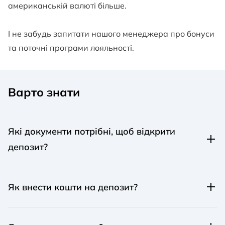
американській валюті більше.
І не забудь запитати нашого менеджера про бонуси
та поточні програми лояльності.
Варто знати
Які документи потрібні, щоб відкрити
депозит?
Для відкриття банківського вкладу тобі знадобляться:
Як внести кошти на депозит?
Паспорт;
Ти можеш перерахувати кошти будь-яким зручним
Ідентифікаційний код (РНОКПП).