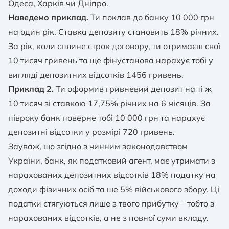
Одеса, Харків чи Дніпро.
Наведемо приклад.
Ти поклав до банку 10 000 грн
на один рік. Ставка депозиту становить 18% річних.
За рік, коли сплине строк договору, ти отримаєш свої
10 тисяч гривень та ще фінустанова нарахує тобі у
вигляді депозитних відсотків 1456 гривень.
Приклад 2.
Ти оформив гривневий депозит на ті ж
10 тисяч зі ставкою 17,75% річних на 6 місяців. За
півроку банк поверне тобі 10 000 грн та нарахує
депозитні відсотки у розмірі 720 гривень.
Зауваж, що згідно з чинним законодавством
України, банк, як податковий агент, має утримати з
нарахованих депозитних відсотків 18% податку на
доходи фізичних осіб та ще 5% військового збору. Ці
податки стягуються лише з твого прибутку – тобто з
нарахованих відсотків, а не з повної суми вкладу.