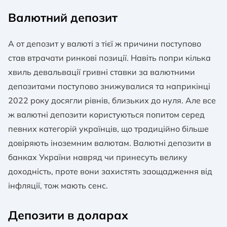
Валютний депозит
А от депозит у валюті з тієї ж причини поступово
став втрачати ринкові позиції. Навіть попри кілька
хвиль девальвації гривні ставки за валютними
депозитами поступово знижувалися та наприкінці
2022 року досягли рівнів, близьких до нуля. Але все
ж валютні депозити користуються попитом серед
певних категорій українців, що традиційно більше
довіряють іноземним валютам. Валютні депозити в
банках України навряд чи принесуть велику
доходність, проте вони захистять заощадження від
інфляції, тож мають сенс.
Депозити в доларах