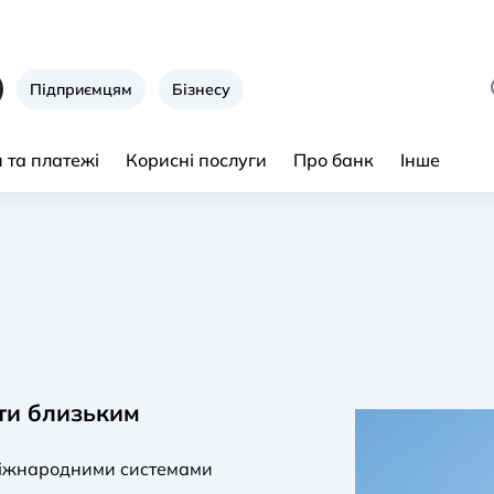
Підприємцям
Бізнесу
 та платежі
Корисні послуги
Про банк
Інше
ти близьким
міжнародними системами