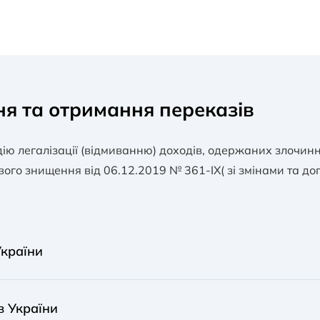
ня та отримання переказів
дію легалізації (відмиванню) доходів, одержаних злочи
го знищення від 06.12.2019 № 361-IX( зі змінами та до
України
денти можуть здійснювати за межі України перекази іно
в України