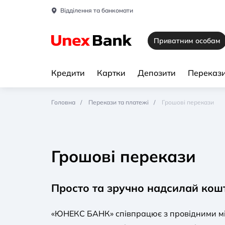
Відділення та банкомати
Приватним особам
Кредити
Картки
Депозити
Перекази
Головна
Перекази та платежі
Грошові перекази
Грошові перекази
Просто та зручно надсилай кош
«ЮНЕКС БАНК» співпрацює з провідними 