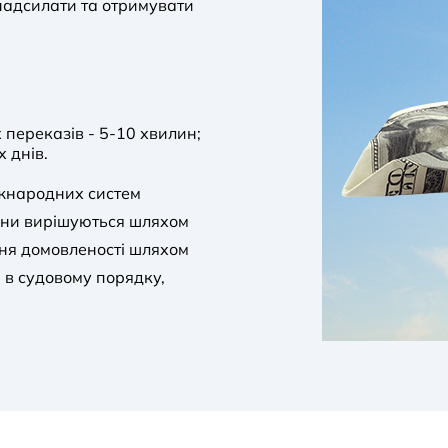
надсилати та отримувати
переказів - 5-10 хвилин;
х днів.
жнародних систем
они вирішуються шляхом
ння домовленості шляхом
 в судовому порядку,