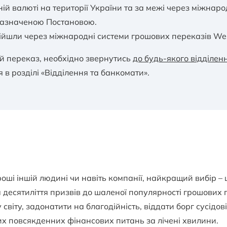
ній валюті на території України та за межі через міжна
езазначеною Постановою.
дійшли через міжнародні системи грошових переказів We
й переказ, необхідно звернутись
до будь-якого відділен
в розділі «Відділення та банкомати».
оші іншій людині чи навіть компанії, найкращий вибір –
ва десятиліття призвів до шаленої популярності грошових
віту, задонатити на благодійність, віддати борг сусідов
их повсякденних фінансових питань за лічені хвилини.