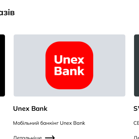
азів
Unex Bank
S
Мобільний банкінг Unex Bank
СВ
Детальніше
Д