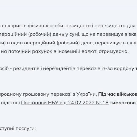
еквіваленті не перевищує 399 999,99 гривень в один опер
, - з поточного рахунку в іноземній валюті або без його 
езиденти можуть здійснювати за межі України перекази 
та) без підтвердних документів;
на користь фізичної особи-резидента і нерезидента для 
еквіваленті перевищує 400 000 гривень в один операційни
раційний (робочий) день у сумі, що не перевищує в екв
 поточних рахунків в іноземній валюті суму, що не перев
точного рахунку в іноземній валюті на підставі підтверд
99 999,99 гривень в один операційний (робочий) день, на
и) в один операційний (робочий) день, перевищує в екві
що підтверджують джерела походження іноземної валюти
є на поточний рахунок в іноземній валюті отримувача.
оземній валюті за межі України з поточних рахунків фізич
іб - резидентів і нерезидентів переказів із-за кордону 
здійснюються без обмеження суми.
ародному грошовому переказі з України.
Під час військо
 підставі
Постанови НБУ від 24.02.2022 № 18
тимчасово
тупні послуги: