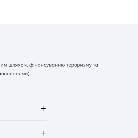
нним шляхом, фінансуванню тероризму та
повненнями).
земної валюти: