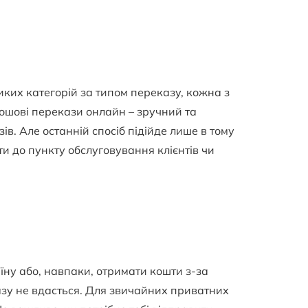
иких категорій за типом переказу, кожна з
рошові перекази онлайн – зручний та
ів. Але останній спосіб підійде лише в тому
ти до пункту обслуговування клієнтів чи
їну або, навпаки, отримати кошти з-за
азу не вдасться. Для звичайних приватних