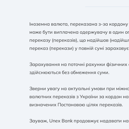
у сумі, що в 
(робочий) день
Фізичні особи-нер
бажання клієн
валюти:
Іноземна валюта, переказана з-за кордону 
у сумі, що в 
може бути виплачена одержувачу в один опе
без відкриття
виключно з по
еквіваленті 3
переказу (переказів), що надійшов (надійшл
документів, 
переказ (перекази) у повній сумі зарахову
перекази в ін
Зарахування на поточні рахунки фізичних ос
нерезидентів 
здійснюються без обмеження суми.
Зверни увагу на актуальні умови при міжн
валютних переказів з України за кордон на
визначених Постановою цілях переказів.
Зауваж, Unex Bank продовжує надавати нас