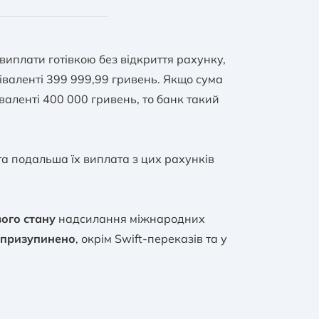
аційний
відкриття (на
іноземної
виплати готівкою без відкриття рахунку,
й день, -
іваленті 399 999,99 гривень. Якщо сума
ищує в
них документів.
 підставі
валенті 400 000 гривень, то банк такий
;
них осіб -
та подальша їх виплата з цих рахунків
вого стану
надсилання міжнародних
 призупинено
, окрім Swift-переказів та у