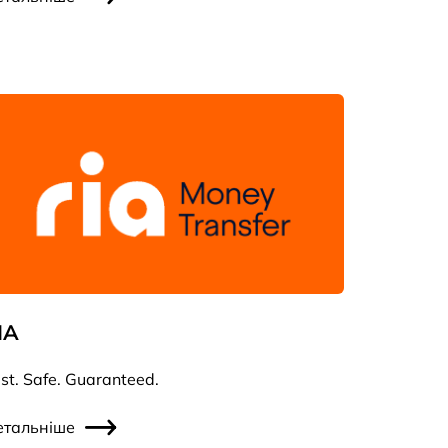
IA
st. Safe. Guaranteed.
етальніше