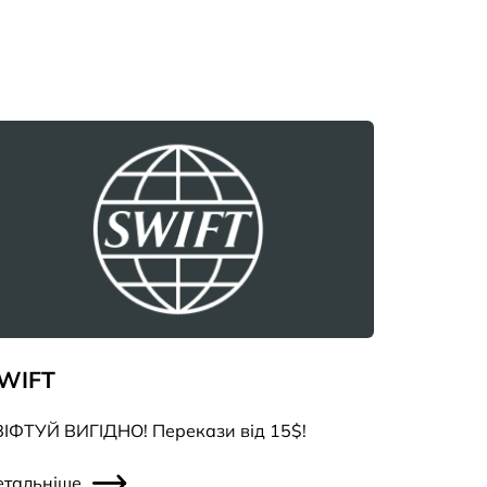
WIFT
ІФТУЙ ВИГІДНО! Перекази від 15$!
етальніше