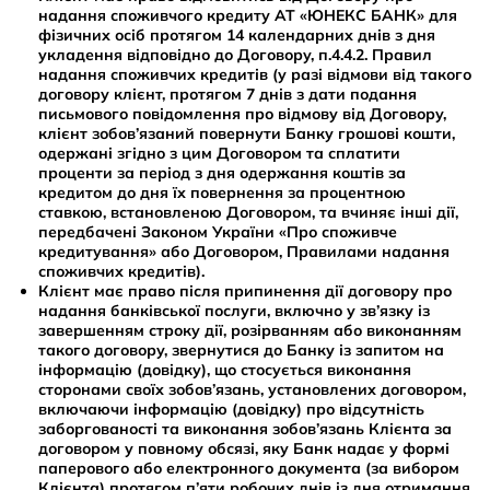
надання споживчого кредиту АТ «ЮНЕКС БАНК» для
фізичних осіб протягом 14 календарних днів з дня
укладення відповідно до Договору, п.4.4.2. Правил
надання споживчих кредитів (у разі відмови від такого
договору клієнт, протягом 7 днів з дати подання
письмового повідомлення про відмову від Договору,
клієнт зобов’язаний повернути Банку грошові кошти,
одержані згідно з цим Договором та сплатити
проценти за період з дня одержання коштів за
кредитом до дня їх повернення за процентною
ставкою, встановленою Договором, та вчиняє інші дії,
передбачені Законом України «Про споживче
кредитування» або Договором, Правилами надання
споживчих кредитів).
Клієнт має право після припинення дії договору про
надання банківської послуги, включно у зв’язку із
завершенням строку дії, розірванням або виконанням
такого договору, звернутися до Банку із запитом на
інформацію (довідку), що стосується виконання
сторонами своїх зобов’язань, установлених договором,
включаючи інформацію (довідку) про відсутність
заборгованості та виконання зобов’язань Клієнта за
договором у повному обсязі, яку Банк надає у формі
паперового або електронного документа (за вибором
Клієнта) протягом п’яти робочих днів із дня отримання