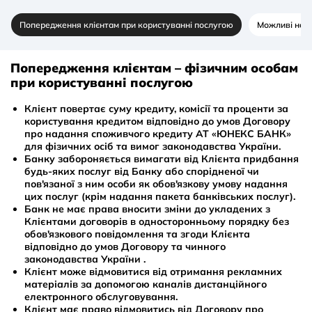
Попередження клієнтам при користуванні послугою
Можливі насл
Попередження клієнтам – фізичним особам
при користуванні послугою
Клієнт повертає суму кредиту, комісії та проценти за
користування кредитом відповідно до умов Договору
про надання споживчого кредиту АТ «ЮНЕКС БАНК»
для фізичних осіб та вимог законодавства України.
Банку забороняється вимагати від Клієнта придбання
будь-яких послуг від Банку або спорідненої чи
пов'язаної з ним особи як обов'язкову умову надання
цих послуг (крім надання пакета банківських послуг).
Банк не має права вносити зміни до укладених з
Клієнтами договорів в односторонньому порядку без
обов'язкового повідомлення та згоди Клієнта
відповідно до умов Договору та чинного
законодавства України .
Клієнт може відмовитися від отримання рекламних
матеріалів за допомогою каналів дистанційного
електронного обслуговування.
Клієнт має право відмовитись від Договору про