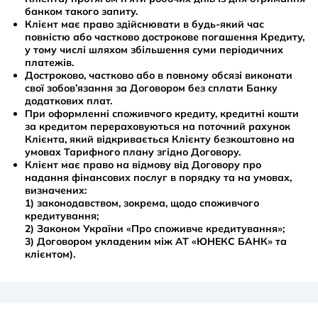
банком такого запиту.
Клієнт має право здійснювати в будь-який час
повністю або частково дострокове погашення Кредиту,
у тому числі шляхом збільшення суми періодичних
платежів.
Достроково, частково або в повному обсязі виконати
свої зобов’язання за Договором без сплати Банку
додаткових плат.
При оформленні споживчого кредиту, кредитні кошти
за кредитом перераховуються на поточний рахунок
Клієнта, який відкривається Клієнту безкоштовно на
умовах Тарифного плану згідно Договору.
Клієнт має право на відмову від Договору про
надання фінансових послуг в порядку та на умовах,
визначених:
1) законодавством, зокрема, щодо споживчого
кредитування;
2) Законом України «Про споживче кредитування»;
3) Договором укладеним між АТ «ЮНЕКС БАНК» та
клієнтом).