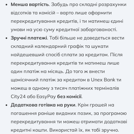
Менша вартість
. Забудь про складні розрахунки
відсотків та комісій – варто лише оформити
перекредитування кредитів, і ти матимеш єдині
умови на усю суму кредитної заборгованості.
Зручні платежі
. Тобі більше не доведеться вести
складний календарний графік та шукати
найдешевший спосіб сплати за кредитом. Після
перекредитування кредитів ти матимеш лише
один платіж на місяць. До того ж внести
щомісячний платіж за кредитом в Unex Bank ти
можеш в одному з тисяч платіжних терміналів
City24 або EasyPay
без комісії
.
Додаткова готівка на руки
. Крім грошей на
погашення раніше виданих позик, за програмою
перекредитування ти можеш отримати додаткові
кредитні кошти. Використай їх, як тобі зручно.