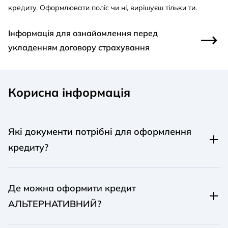
кредиту. Оформлювати поліс чи ні, вирішуєш тільки ти.
Інформація для ознайомлення перед
укладенням договору страхування
Корисна інформація
Які документи потрібні для оформлення
кредиту?
Для оформлення кредиту на суму до 50 000 грн
достатньо паспорту та коду (РНОКПП або ІНН). Для
Де можна оформити кредит
більших сум потрібен документ, що підтверджує твої
АЛЬТЕРНАТИВНИЙ?
доходи. Наприклад, довідка з роботи про зарплату.