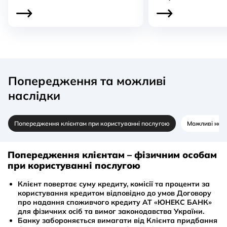
Договір страхування життя діє 24/7
на території всіх
країн світу, за виключенням території України, на яких
органи державної влади України тимчасово не
здійснюють свої повноваження.
Якщо ти уклав договір страхування, а потім передумав,
Попередження та можливі
ти можеш його розірвати з поверненням повного
наслідки
страхового платежу в перші 14 календарних днів з
моменту оформлення разом із розірванням Кредитного
договору, відповідно до ЗУ «Про споживче
Попередження клієнтам при користуванні послугою
Можливі насл
кредитування».
Попередження клієнтам – фізичним особам
при користуванні послугою
Заяву про розірвання можна отримати в страховій
компанії, з якою укладений договір страхування.
Клієнт повертає суму кредиту, комісії та проценти за
користування кредитом відповідно до умов Договору
про надання споживчого кредиту АТ «ЮНЕКС БАНК»
З переліком страхових компаній, їх контактною
для фізичних осіб та вимог законодавства України.
інформацією тощо ти можеш ознайомитися
за
Банку забороняється вимагати від Клієнта придбання
посиланням
.