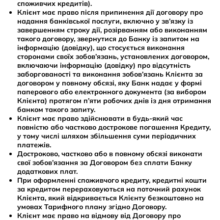
споживчих кредитів).
Клієнт має право після припинення дії договору про
надання банківської послуги, включно у зв’язку із
завершенням строку дії, розірванням або виконанням
такого договору, звернутися до Банку із запитом на
інформацію (довідку), що стосується виконання
сторонами своїх зобов’язань, установлених договором,
включаючи інформацію (довідку) про відсутність
заборгованості та виконання зобов’язань Клієнта за
договором у повному обсязі, яку Банк надає у формі
паперового або електронного документа (за вибором
Клієнта) протягом п’яти робочих днів із дня отримання
банком такого запиту.
Клієнт має право здійснювати в будь-який час
повністю або частково дострокове погашення Кредиту,
у тому числі шляхом збільшення суми періодичних
платежів.
Достроково, частково або в повному обсязі виконати
свої зобов’язання за Договором без сплати Банку
додаткових плат.
При оформленні споживчого кредиту, кредитні кошти
за кредитом перераховуються на поточний рахунок
Клієнта, який відкривається Клієнту безкоштовно на
умовах Тарифного плану згідно Договору.
Клієнт має право на відмову від Договору про