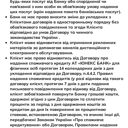
будь-яких послуг від Банку або спорідненої чи
пов'язаної з ним особи як обов'язкову умову надання
цих послуг (крім надання пакета банківських послуг).
Банк не має права вносити зміни до укладених з
Клієнтами договорів в односторонньому порядку без
обов'язкового повідомлення та згоди Клієнта
відповідно до умов Договору та чинного
законодавства України .
Клієнт може відмовитися від отримання рекламних
матеріалів за допомогою каналів дистанційного
електронного обслуговування.
Клієнт має право відмовитись від Договору про
надання споживчого кредиту АТ «ЮНЕКС БАНК» для
фізичних осіб протягом 14 календарних днів з дня
укладення відповідно до Договору, п.4.4.2. Правил
надання споживчих кредитів (у разі відмови від такого
договору клієнт, протягом 7 днів з дати подання
письмового повідомлення про відмову від Договору,
клієнт зобов’язаний повернути Банку грошові кошти,
одержані згідно з цим Договором та сплатити
проценти за період з дня одержання коштів за
кредитом до дня їх повернення за процентною
ставкою, встановленою Договором, та вчиняє інші дії,
передбачені Законом України «Про споживче
кредитування» або Договором, Правилами надання