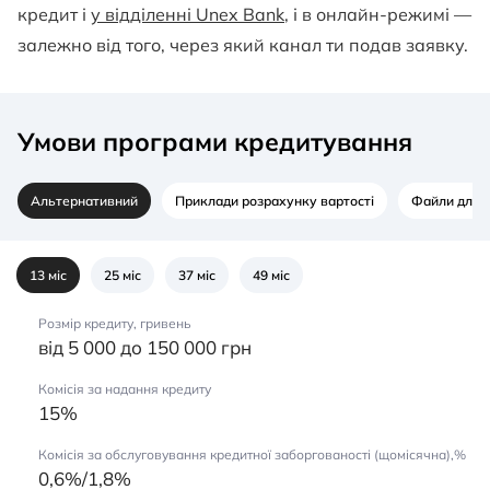
кредит і
у відділенні Unex Bank
, і в онлайн-режимі —
залежно від того, через який канал ти подав заявку.
Умови програми кредитування
Альтернативний
Приклади розрахунку вартості
Файли для 
13 міс
25 міс
37 міс
49 міс
Розмір кредиту, гривень
від 5 000 до 150 000 грн
Комісія за надання кредиту
15%
Комісія за обслуговування кредитної заборгованості (щомісячна),%
0,6%/1,8%