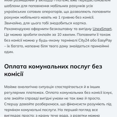
який розміщений у вкладці Платежі, вже передвстановлені
шаблони для поповнення мобільних рахунків усіх
українських сотових операторів, що дозволяють поповнити
рахунок мобільного навіть на 1 гривню без комісії.
Звичайно, для цього тобі знадобиться картка.
Рекомендуємо оформити безкоштовну та вигідну
UnexSmart
.
Це можна зробити онлайн за 10 хвилин. Поповнити її також
без комісії можна у будь-якому терміналі City24 або EasyPay
– їх багато, напевне біля твого дому знайдеться принаймні
один.
Оплата комунальних послуг без
комісії
Майже аналогічна ситуація спостерігається й в інших
регулярних платежах. Оплата комунальних без комісії існує,
але знайти справді вигідні умови не так вже й просто.
Спершу давайте розберемося, що фінансисти розуміють під
терміном комунальні послуги. На перший погляд все
виглядає просто: з крану тече вода, з розетки можна