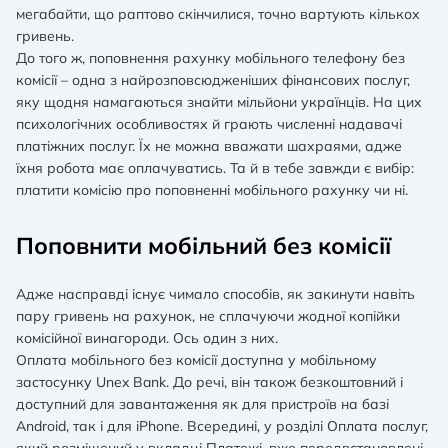
мегабайти, що раптово скінчилися, точно вартують кількох
гривень.
До того ж, поповнення рахунку мобільного телефону без
комісії – одна з найрозповсюдженіших фінансових послуг,
яку щодня намагаються знайти мільйони українців. На цих
психологічних особливостях й грають численні надавачі
платіжних послуг. Їх не можна вважати шахраями, адже
їхня робота має оплачуватись. Та й в тебе завжди є вибір:
платити комісію про поповненні мобільного рахунку чи ні.
Поповнити мобільний без комісії
Адже насправді існує чимало способів, як закинути навіть
пару гривень на рахунок, не сплачуючи жодної копійки
комісійної винагороди. Ось один з них.
Оплата мобільного без комісії доступна у мобільному
застосунку Unex Bank. До речі, він також безкоштовний і
доступний для завантаження як для пристроїв на базі
Android, так і для iPhone. Всередині, у розділі Оплата послуг,