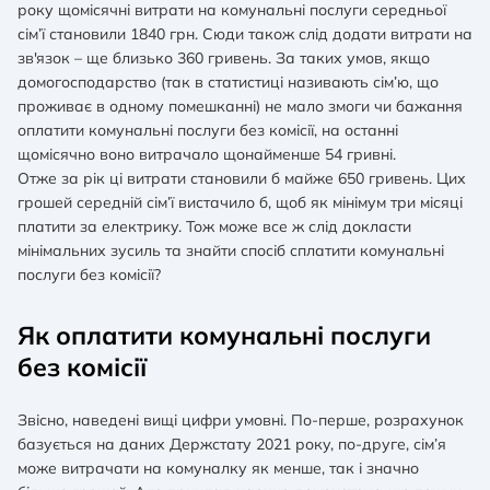
року щомісячні витрати на комунальні послуги середньої
сім’ї становили 1840 грн. Сюди також слід додати витрати на
зв'язок – ще близько 360 гривень. За таких умов, якщо
домогосподарство (так в статистиці називають сім’ю, що
проживає в одному помешканні) не мало змоги чи бажання
оплатити комунальні послуги без комісії, на останні
щомісячно воно витрачало щонайменше 54 гривні.
Отже за рік ці витрати становили б майже 650 гривень. Цих
грошей середній сім’ї вистачило б, щоб як мінімум три місяці
платити за електрику. Тож може все ж слід докласти
мінімальних зусиль та знайти спосіб сплатити комунальні
послуги без комісії?
Як оплатити комунальні послуги
без комісії
Звісно, наведені вищі цифри умовні. По-перше, розрахунок
базується на даних Держстату 2021 року, по-друге, сім’я
може витрачати на комуналку як менше, так і значно