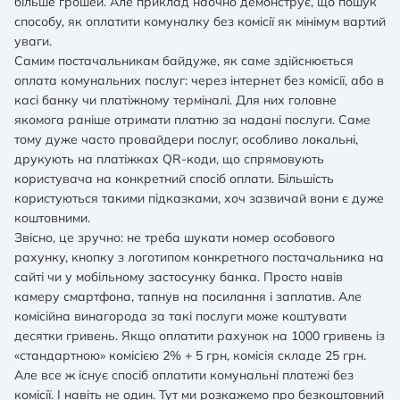
більше грошей. Але приклад наочно демонструє, що пошук
способу, як оплатити комуналку без комісії як мінімум вартий
уваги.
Самим постачальникам байдуже, як саме здійснюється
оплата комунальних послуг: через інтернет без комісії, або в
касі банку чи платіжному терміналі. Для них головне
якомога раніше отримати платню за надані послуги. Саме
тому дуже часто провайдери послуг, особливо локальні,
друкують на платіжках QR-коди, що спрямовують
користувача на конкретний спосіб оплати. Більшість
користуються такими підказками, хоч зазвичай вони є дуже
коштовними.
Звісно, це зручно: не треба шукати номер особового
рахунку, кнопку з логотипом конкретного постачальника на
сайті чи у мобільному застосунку банка. Просто навів
камеру смартфона, тапнув на посилання і заплатив. Але
комісійна винагорода за такі послуги може коштувати
десятки гривень. Якщо оплатити рахунок на 1000 гривень із
«стандартною» комісією 2% + 5 грн, комісія складе 25 грн.
Але все ж існує спосіб оплатити комунальні платежі без
комісії. І навіть не один. Тут ми розкажемо про безкоштовний