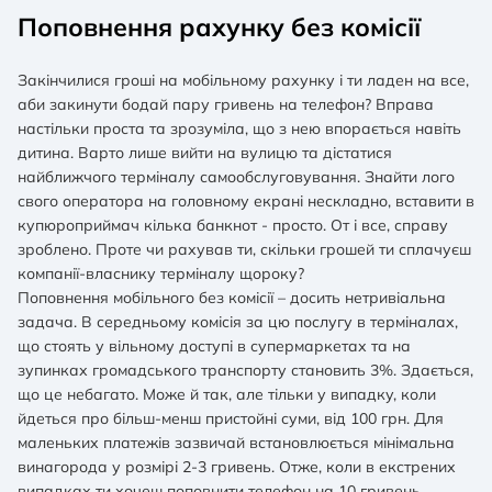
Поповнення рахунку без комісії
Перекази та оплата послуг без комісії: у додатку
банку ти можеш переказувати кошти на картки
інших фінустанов без комісії. А також сплачувати
Закінчилися гроші на мобільному рахунку і ти ладен на все,
комунальні послуги, поповнювати баланс
аби закинути бодай пару гривень на телефон? Вправа
інтернету – теж без комісії.
настільки проста та зрозуміла, що з нею впорається навіть
дитина. Варто лише вийти на вулицю та дістатися
Відкривати депозити та замовляти кредити: ти
найближчого терміналу самообслуговування. Знайти лого
можеш оформити вигідний депозит та керувати
свого оператора на головному екрані нескладно, вставити в
ним просто з екрану твого смартфону. Так само
зручно тут можна залишити заявку на кредит.
купюроприймач кілька банкнот - просто. От і все, справу
зроблено. Проте чи рахував ти, скільки грошей ти сплачуєш
Поповнення без комісії: додавай картку іншого
компанії-власнику терміналу щороку?
банку до мобільного інтернет-банкінгу та
Поповнення мобільного без комісії – досить нетривіальна
переказуй кошти на свій рахунок в Unex Bank без
задача. В середньому комісія за цю послугу в терміналах,
комісії.
що стоять у вільному доступі в супермаркетах та на
зупинках громадського транспорту становить 3%. Здається,
що це небагато. Може й так, але тільки у випадку, коли
йдеться про більш-менш пристойні суми, від 100 грн. Для
маленьких платежів зазвичай встановлюється мінімальна
винагорода у розмірі 2-3 гривень. Отже, коли в екстрених
випадках ти хочеш поповнити телефон на 10 гривень,