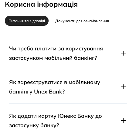
Корисна інформація
Питання та відповіді
Документи для ознайомлення
Чи треба платити за користування
застосунком мобільний банкінг?
Ні, користування мобільним застосунком банку є
безкоштовним.
Як зареєструватися в мобільному
банкінгу Unex Bank?
1. Насамперед завантаж та встанови застосунок з
AppStore або Google Play. Пам'ятай, скористатися ним
Як додати картку Юнекс Банку до
ти зможеш, тільки якщо у тебе вже є картка Юнекс
застосунку банку?
Банку.