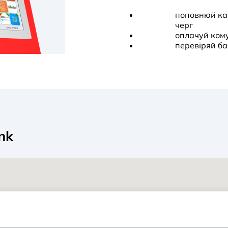
поповнюй кар
черг
оплачуй ком
перевіряй ба
nk