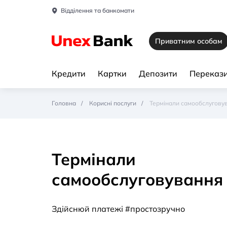
Відділення та банкомати
Приватним особам
Кредити
Картки
Депозити
Перекази
Головна
Корисні послуги
Термінали самообслугову
Термінали
самообслуговування
Здійснюй платежі #простозручно