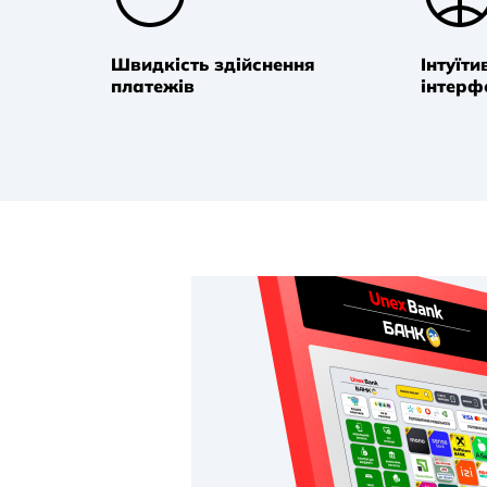
Швидкість здійснення
Інтуїт
платежів
інтерф