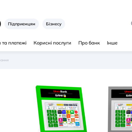
Підприємцям
Бізнесу
 та платежі
Корисні послуги
Про банк
Інше
вання