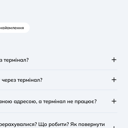
знайомлення
з термінал?
я мобільного, погашення кредиту, поповнення
 через термінал?
рвісів.
о банку без комісії. Поповнення карток інших
аною адресою, а термінал не працює?
фом
, вказаним на терміналі, та повідомте про це.
перерахувалися? Що робити? Як повернути
щими.