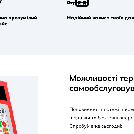
ивно зрозумілий
Надійний захист твоїх да
ейс
Можливості тер
самообслугову
Поповнення, платежі, перек
підказки та безпечні опера
Спробуй вже сьогодні: