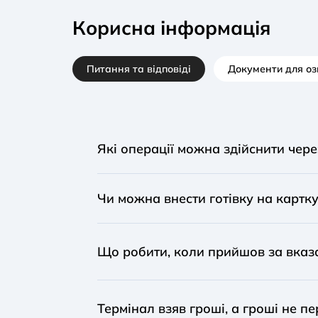
Корисна інформація
Питання та відповіді
Документи для о
Які операції можна здійснити чере
Оплата комунальних послуг, поповненн
Чи можна внести готівку на картку
картки, оплата інтернету, ТВ та інших се
Так, можливе поповнення картки нашог
Що робити, коли прийшов за вказ
банків можливе за встановленим тари
Зв`яжіться з нами за номером телефона
Термінал взяв гроші, а гроші не 
Ваш зворотній зв`язок робить нас кра