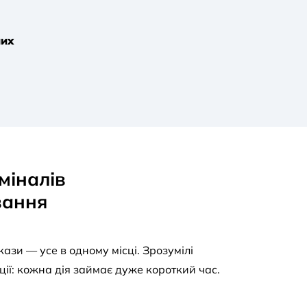
них
міналів
вання
ази — усе в одному місці. Зрозумілі
ції: кожна дія займає дуже короткий час.