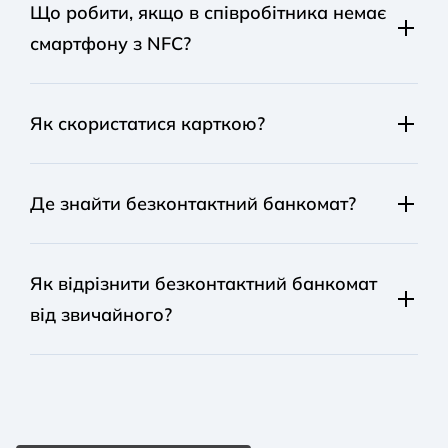
Unex Salary передбачена комісія за надання послуги
Що робити, якщо в співробітника немає
SMS-інформування по карткових транзакціях у
смартфону з NFC?
розмірі 25 грн/міс. Власник карти може відмовитися
від надання послуги, звернувшись до
Центру турботи
Юнекс Банку
. Ми рекомендуємо при цьому
В такому разі ми рекомендуємо встановити на
встановити на смартфон
додаток UnexBank Online
та
смартфон
додаток UnexBank Online
, за допомогою
Як скористатися карткою?
користуватися альтернативною системою
якого можна безкоштовно перерахувати кошти на
інформування за допомогою push-повідомлень.
будь-яку іншу картку українського банку, що є в
Додати картку до гаманця Google Pay або Apple Pay,
працівника.
скориставшись даними, які працівнику надішле банк.
Де знайти безконтактний банкомат?
Для цього:
На території України безконтактні банкомати мають
для Google Pay:
наступні банки:
Як відрізнити безконтактний банкомат
Відкрий застосунок Google Pay.
від звичайного?
Райффайзен Банк Аваль
На першому екрані натисни «Додати спосіб
Альфа-Банк Україна
оплати».
Безконтактні банкомати мають на передній панелі
модуль NFС, який працює за принципом радіозв’язку.
Ощадбанк
Додай картку, виконуючи підказки з екрану.
ПриватБанк
Його легко розпізнати за символом: чотири дуги