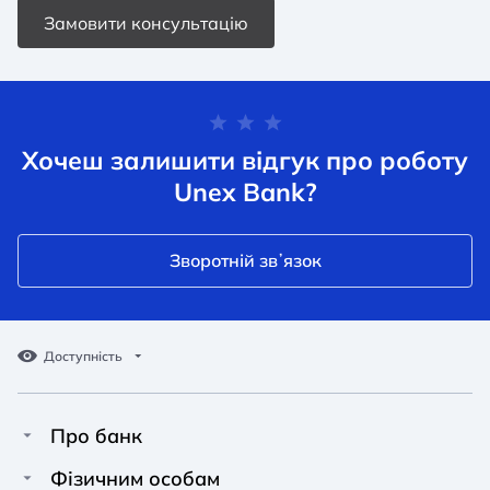
радіохвиль, які відходять від умовного
Замовити консультацію
Детальніше про місцезнаходження банкомату та час
випромінювача сигналу.
для Apple Pay:
його роботи можна дізнатися на офіційних сайтах
банків.
Відкрий параметри Wallet на пристрої.
Натисни «Додати картку».
Хочеш залишити відгук про роботу
Додай картку, виконуючи підказки з екрану.
Unex Bank?
Після того, як картку додано до віртуального
«гаманця», можна розраховуватися коштами з неї за
товари і послуги, а також знімати готівку у
Зворотній звʼязок
банкоматах українських банків, що підтримують
зняття готівки з безконтактних карток Apple Pay та
Google Pay - NFC.
Доступність
Про банк
Про Unex Bank
A A
A A
Фізичним особам
A A