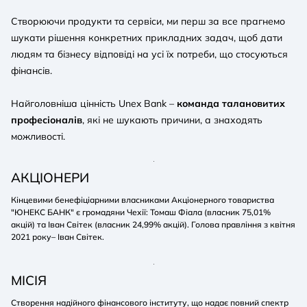
Створюючи продукти та сервіси, ми перш за все прагнемо
шукати рішення конкретних прикладних задач, щоб дати
людям та бізнесу відповіді на усі їх потреби, що стосуються
фінансів.
Найголовніша цінність Unex Bank –
команда талановитих
професіоналів
, які не шукають причини, а знаходять
можливості.
АКЦІОНЕРИ
Кінцевими бенефіціарними власниками Акціонерного товариства
"ЮНЕКС БАНК" є громадяни Чехії: Томаш Фіала (власник 75,01%
акцій) та Іван Світек (власник 24,99% акцій). Голова правління з квітня
2021 року– Іван Світек.
МІСІЯ
Створення надійного фінансового інституту, що надає повний спектр