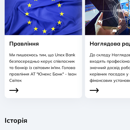
Правління
Наглядова ра
Ми пишаємось тим, що Unex Bank
До складу Наглядов
безпосередньо керує співласник
входять професіона
та банкір із світовим ім'ям. Голова
значний досвід роб
правління АТ "Юнекс Банк" - Іван
керівних посадах у
Світек
фінансових установ
Історія