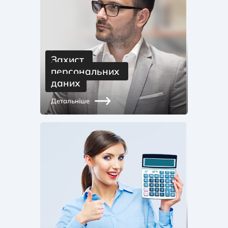
23 червня
— банк припинив роботу відділення у м.
Кривий Ріг.
20 липня
— кредитна картка SMART увійшла до
ТОП-5 найкращих кредитних карток України за
версією незалежного фінансового порталу
Захист 
Finance.ua.
персональних 
даних
Детальніше