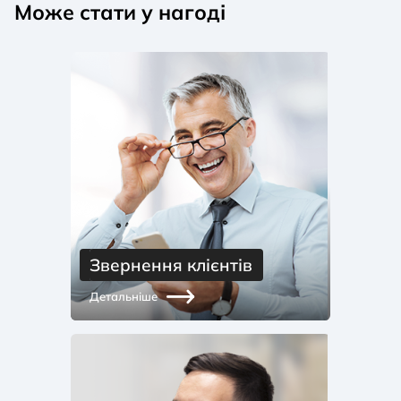
банків України у 52-му Рейтингу привабливості
Може стати у нагоді
(надійності) банківських депозитів рейтингового
агентства «Стандарт-Рейтинг» за підсумками І
кварталу 2026 року.
10 червня
— Unex Bank підписав договір з Rayton
про кредитування відновлювальної енергетики та
частково фінансуватиме процентну ставку
клієнтам, які реалізують енергетичні проєкти та
встановлюють сонячні електростанції.
11 червня
— SMART кредитка увійшла до
рейтингу безкоштовних кредитних карток одного
із найвідоміших українських фінансових порталів
та онлайн-сервісів Finance.ua.
Звернення клієнтів
16 червня
— увійшли у ТОП-10 рейтингу надійних
Детальніше
банків за версією читачів Фокусу.
22 червня
— банк увійшов до ТОП-25 найстійкіших
банків України за версією провідного фінансового
порталу порталу «Мінфін».