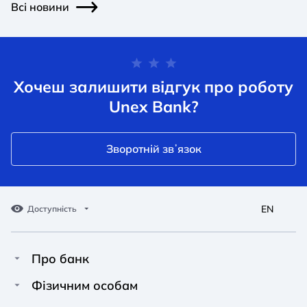
Всі новини
Хочеш залишити відгук про роботу
Unex Bank?
Зворотній звʼязок
EN
Доступність
Про банк
Про Unex Bank
A A
A A
Фізичним особам
A A
Контакти
Кредити