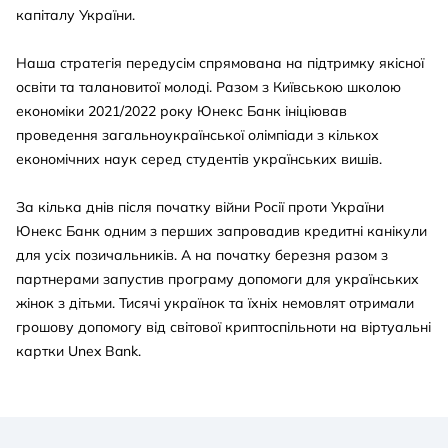
капіталу України.
Мінфін.
18 травня
— картка CARD посіла перше місце у
Наша стратегія передусім спрямована на підтримку якісної
рейтингу дебетових карток, який оприлюднив
освіти та талановитої молоді. Разом з Київською школою
Finance.ua. Картка набрала 13,30 бала з 16,50
економіки 2021/2022 року Юнекс Банк ініціював
можливих.
проведення загальноукраїнської олімпіади з кількох
26 травня
— Unex Bank підписав Меморандум про
економічних наук серед студентів українських вишів.
розширення доступу до фінансування підприємств
ОПК.
За кілька днів після початку війни Росії проти України
03 червня
— Unex Bank підтримує проєкт
Юнекс Банк одним з перших запровадив кредитні канікули
Національного банку України «Фінансова
для усіх позичальників. А на початку березня разом з
грамотність для захисників та їхніх родин».
партнерами запустив програму допомоги для українських
жінок з дітьми. Тисячі українок та їхніх немовлят отримали
08 червня
— SMART кредитка підтвердила статус
грошову допомогу від світової криптоспільноти на віртуальні
однієї з найвигідніших карток для щоденних
розрахунків — без вибору категорій і без
картки Unex Bank.
додаткових налаштувань — дослідження медіа
про гроші КОШТ.
09 червня
— увійшли до ТОП-15 найнадійніших