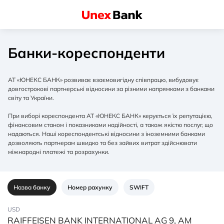
Банки-кореспонденти
АТ «ЮНЕКС БАНК» розвиває взаємовигідну співпрацю, вибудовує
довгострокові партнерські відносини за різними напрямками з банками
світу та України.
При виборі кореспондента АТ «ЮНЕКС БАНК» керується їх репутацією,
фінансовим станом і показниками надійності, а також якістю послуг, що
надаються. Наші кореспондентські відносини з іноземними банками
дозволяють партнерам швидко та без зайвих витрат здійснювати
міжнародні платежі та розрахунки.
Назва банку
Номер рахунку
SWIFT
USD
RAIFFEISEN BANK INTERNATIONAL AG 9, AM