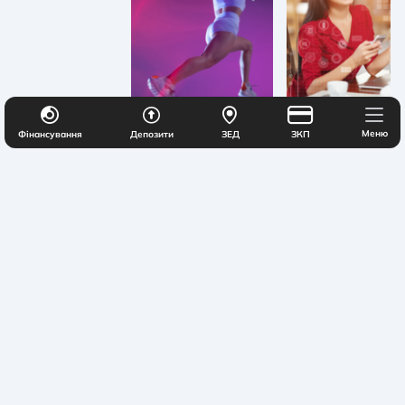
Меню
Фінансування
Депозити
ЗЕД
ЗКП
Тарифний план
Тарифний пл
«Кредитна картка
«Smart money»(д
«Миттєва» (діє з
01.10.2022 р.
01.10.2022 р.)
Хочеш залишити відгук про роботу