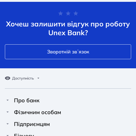
Хочеш залишити відгук про роботу
Unex Bank?
Зворотній звʼязок
Доступність
Про банк
Про Unex Bank
A A
A A
Фізичним особам
A A
Контакти
Кредити
Підприємцям
Звичайний
Середній
Великий
Прес-центр
Картки
Фінансування
Бізнесу