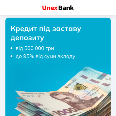
Кредит під заставу
депозиту
від 500 000 грн
до 95% від суми вкладу