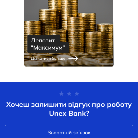
Депозит 
"Максимум"
Дізнатися більше
Хочеш залишити відгук про роботу
Unex Bank?
Зворотній звʼязок