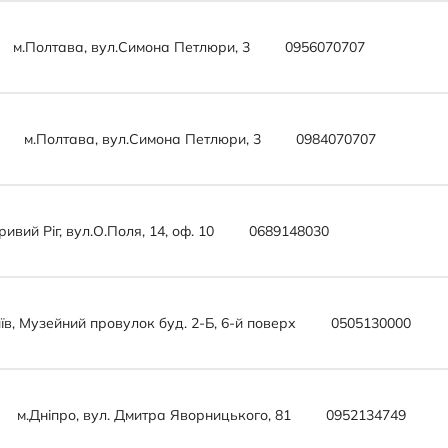
м.Полтава, вул.Симона Петлюри, 3
0956070707
м.Полтава, вул.Симона Петлюри, 3
0984070707
ривий Ріг, вул.О.Поля, 14, оф. 10
0689148030
иїв, Музейний провулок буд. 2-Б, 6-й поверх
0505130000
м.Дніпро, вул. Дмитра Яворницького, 81
0952134749