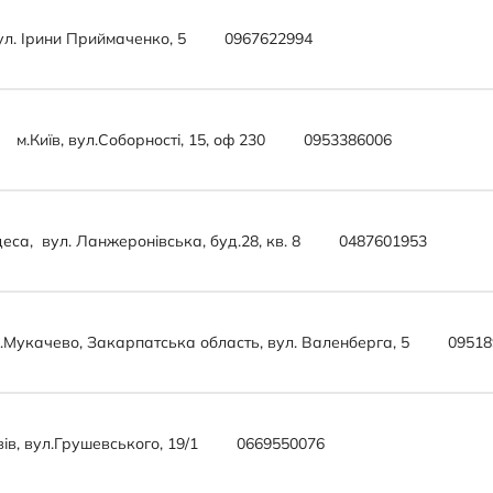
бул. Ірини Приймаченко, 5
0967622994
м.Київ, вул.Соборності, 15, оф 230
0953386006
деса, вул. Ланжеронівська, буд.28, кв. 8
0487601953
.Мукачево, Закарпатська область, вул. Валенберга, 5
09518
ів, вул.Грушевського, 19/1
0669550076