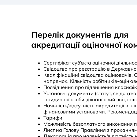
Перелік документів для
акредитації оціночної ко
Сертифікат суб’єкта оціночної діяльност
Свідоцтво про реєстрацію в Державном
Кваліфікаційні свідоцтва оцінювачів.
напрямок. Кількість робітників-оцінюва
Посвідчення про підвищення класифіка
Установчі документи (статут, свідоцтв
юридичної особи ,фінансовий звіт, інше
Наявність/відсутність акредитації в ін
фінансовими установами. Рекомендації 
Тарифи.
Можливість безоплатного виконання п
Лист на Голову Правління з прохання
Декларація про наявність/відсутність к