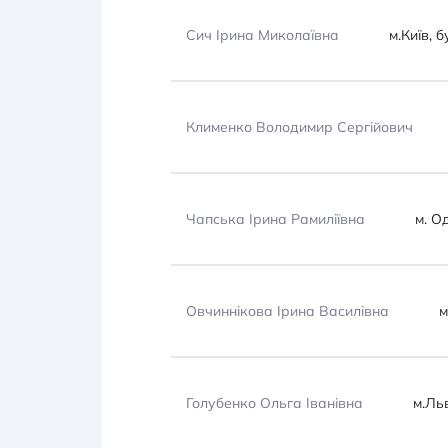
Сич Ірина Миколаївна
м.Київ, 
Клименко Володимир Сергійович
Чапська Ірина Рамиліївна
м. О
Овчиннікова Ірина Василівна
м
Голубенко Ольга Іванівна
м.Льв