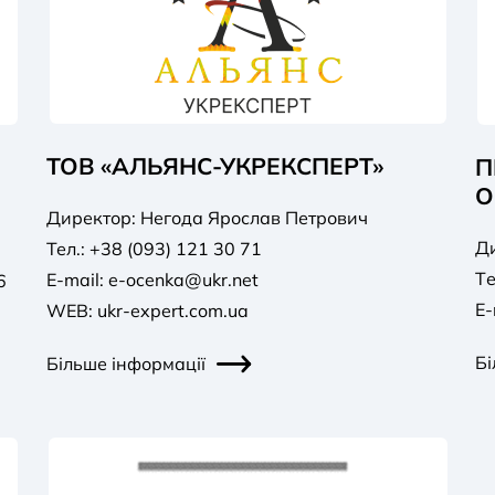
ТОВ «АЛЬЯНС-УКРЕКСПЕРТ»
П
О
Директор: Негода Ярослав Петрович
Д
Тел.: +38 (093) 121 30 71
Tе
E-mail:
e-ocenka@ukr.net
6
E-
WEB: ukr-expert.com.ua
Бі
Більше інформації