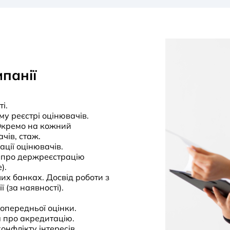
мпанії
і.
у реєстрі оцінювачів.
 Окремо на кожний
чів, стаж.
ції оцінювачів.
о про держреєстрацію
).
ших банках. Досвід роботи з
(за наявності).
опередньої оцінки.
м про акредитацію.
онфлікту інтересів.