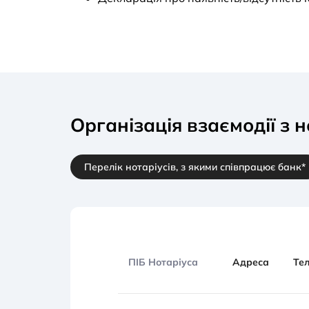
Організація взаємодії з 
Перелік нотаріусів, з якими співпрацює банк*
ПІБ Нотаріуса
Адреса
Те