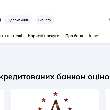
Підприємцям
Бізнесу
 та платежі
Корисні послуги
Про банк
Інше
кредитованих банком oціно