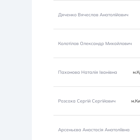
Дяченко Вячеслав Анатолійович
Колотілов Олександр Михайлович
Пахомова Наталія Іванівна
м.К
Розсоха Сергій Сергійович
м.К
Арсеньєва Анастасія Анатоліївна