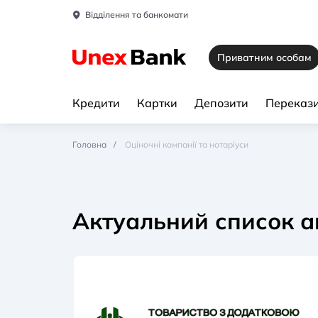
Відділення та банкомати
Приватним особам
Кредити
Картки
Депозити
Перекази
Головна
Оціночні компанії та нотаріуси
Актуальний список а