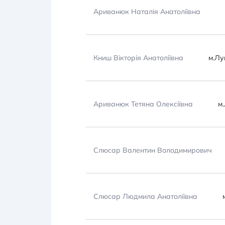
Ариванюк Наталія Анатоліївна
Книш Вікторія Анатоліївна
м.Лу
Ариванюк Тетяна Олексіївна
м.
Слюсар Валентин Володимирович
Слюсар Людмила Анатоліївна