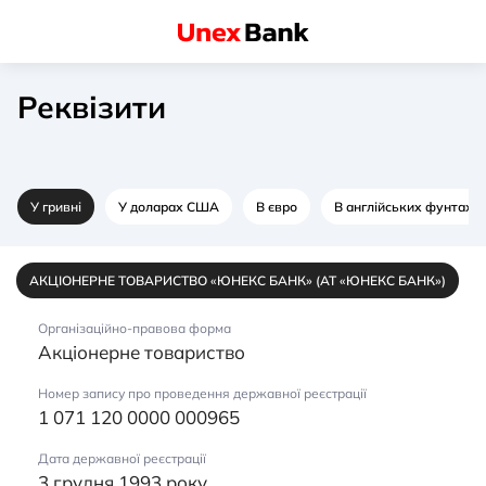
Реквізити
У гривні
У доларах США
В євро
В англійських фунтах с
АКЦІОНЕРНЕ ТОВАРИСТВО «ЮНЕКС БАНК» (АТ «ЮНЕКС БАНК»)
Організаційно-правова форма
Акціонерне товариство
Номер запису про проведення державної реєстрації
1 071 120 0000 000965
Дата державної реєстрації
3 грудня 1993 року