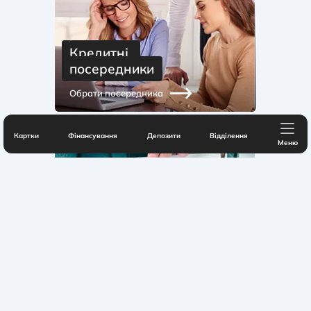
Кредитні 
посередники
Обрати посередника
Картки
Фінансування
Депозити
Відділення
Меню
Акредитовані 
страхові компанії-
партнери