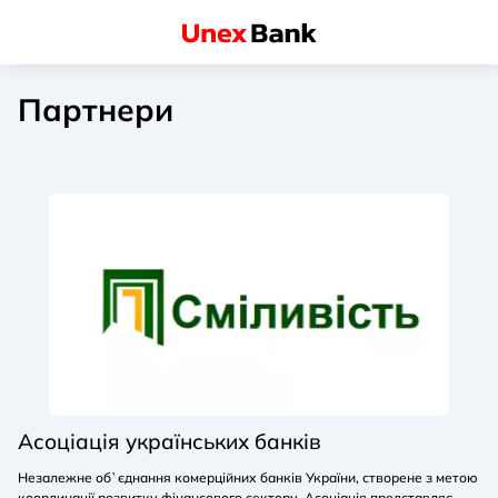
Партнери
Асоціація українських банків
Незалежне об`єднання комерційних банків України, створене з метою
координації розвитку фінансового сектору. Асоціація представляє