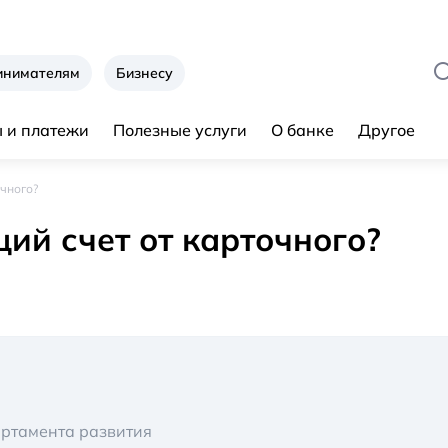
инимателям
Бизнесу
 и платежи
Полезные услуги
О банке
Другое
очного?
щий счет от карточного?
артамента развития