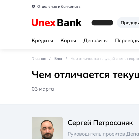
Отделения и банкоматы
Предпр
Кредиты
Карты
Депозиты
Переводы
Главная
Блог
Чем отличается текущий счет от карт
Чем отличается теку
03 марта
Сергей Петросаняк
Руководитель проектов Деп