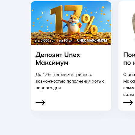
Депозит Unex
Пок
Максимум
по 
До 17% годовых в гривне с
С раз
возможностью пополнения хоть с
Макси
первого дня
комис
валют