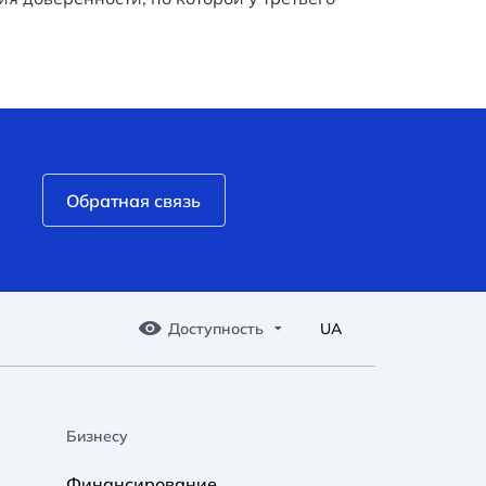
Обратная связь
Доступность
UA
Бизнесу
A A
A A
A A
Финансирование