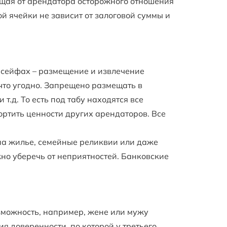
ющая от арендатора осторожного отношения
й ячейки не зависит от залоговой суммы и
 сейфах – размещение и извлечение
 что угодно. Запрещено размещать в
.д. То есть под табу находятся все
ортить ценности других арендаторов. Все
 на жилье, семейные реликвии или даже
но уберечь от неприятностей. Банковские
зможность, например, жене или мужу
я доверенности, по которой у третьего