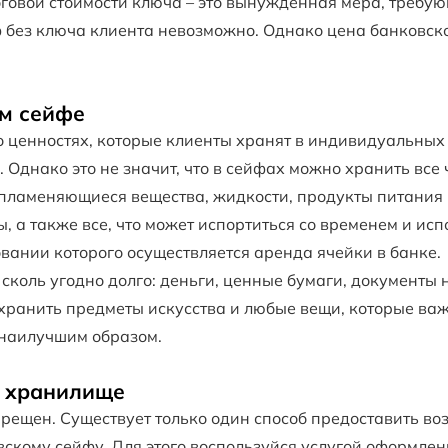
оговой стоимости ключа – это вынужденная мера, требу
 без ключа клиента невозможно. Однако цена банковско
ом сейфе
о ценностях, которые клиенты хранят в индивидуальных
 Однако это не значит, что в сейфах можно хранить все
ламеняющиеся вещества, жидкости, продукты питания и т
 а также все, что может испортиться со временем и исп
овании которого осуществляется аренда ячейки в банке.
 сколь угодно долго: деньги, ценные бумаги, документы
хранить предметы искусства и любые вещи, которые важ
 наилучшим образом.
в хранилище
рещен. Существует только один способ предоставить во
скому сейфу. Для этого воспользуйся услугой оформлени