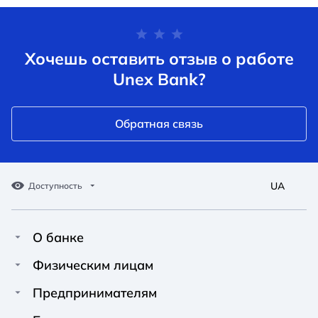
Хочешь оставить отзыв о работе
Unex Bank?
Обратная связь
UA
Доступность
О банке
Про Unex Bank
A A
A A
Физическим лицам
A A
Контакты
Кредиты
Предпринимателям
Обычный
Средний
Большой
Пресс-центр
Карты
Финансирование