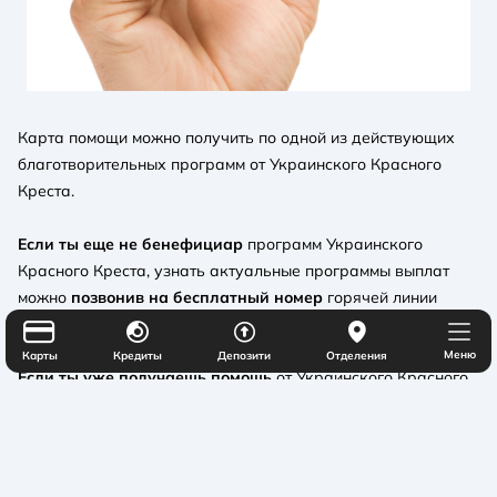
Карта помощи можно получить по одной из действующих
благотворительных программ от Украинского Красного
Креста.
Если ты еще не бенефициар
программ Украинского
Красного Креста, узнать актуальные программы выплат
можно
позвонив на бесплатный номер
горячей линии
Украинского Красного Креста -
0 800 332 656
.
Меню
Карты
Кредиты
Депозити
Отделения
Если ты уже получаешь помощь
от Украинского Красного
Креста и хочешь делать это #простозручно на карту
помощи "Почувствуй", обращайся к Украинскому Красному
Кресту за по номеру
0 800 332 656
.