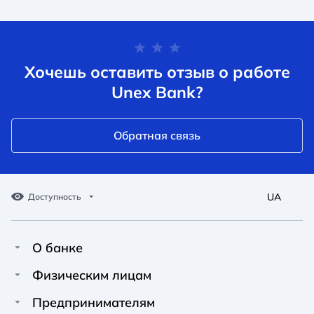
Хочешь оставить отзыв о работе
Unex Bank?
Обратная связь
UA
Доступность
О банке
Про Unex Bank
A A
A A
Физическим лицам
A A
Контакты
Кредиты
Предпринимателям
Обычный
Средний
Большой