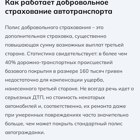
Как работает добровольное
буксировка неисправного или поврежденного ТС,
средстве (марка, модель, регистрационный номер,
если это запрещено Правилами дорожного
страхование автотранспорта
VIN);
движения;
участия в спортивных соревнованиях,
2) информация о Страхователе (фамилия, имя,
Полис добровольного страхования – это
показательных выступлениях, использования ТС
отчество (при наличии), наименование Страхователя,
дополнительная страховка, существенно
для учебной езды и использования в качестве
дата рождения, РНОКПП (или при отсутствии, серия
повышающая сумму возможных выплат третьей
такси (в том числе в случае наличия признаков
и номер паспорта – для физического лица), код
использования застрахованного ТС в качестве
ЕГРПОУ, адрес места жительства/местонахождение,
стороне. Статистика свидетельствует: в более чем
такси – свидетельства лиц, наличие
контактные данные;
40% дорожно-транспортных происшествий
подтверждающих фото или видео материалов,
базового покрытия в размере 160 тысяч гривен
оборудование (световые приборы, графическая
3) дополнительные сведения, имеющие существенное
маркировка, приборы связи и т.п.));
значение для оценки страхового риска:
недостаточно для компенсации ущерба,
нанесенного третьей стороне. Не всегда речь идет о
предоставление в прокат или передаче ТС в
желаемый размер страховой суммы по Договору;
аренду.
серьезных ДТП, но стоимость некоторых
наличие или отсутствие внутреннего договора
автомобилей и, соответственно, их ремонта даже
страхования, предусмотренного Законом Украины
при умеренных повреждениях часто значительно
"Об обязательном страховании гражданско-
больше, чем может покрыть стандартный полис
правовой ответственности владельцев наземных
транспортных средств";
автогражданки.