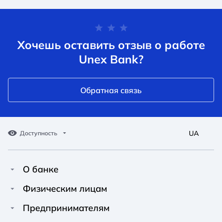
Хочешь оставить отзыв о работе
Unex Bank?
Обратная связь
UA
Доступность
О банке
Про Unex Bank
A A
A A
Физическим лицам
A A
Контакты
Кредиты
Предпринимателям
Обычный
Средний
Большой
Пресс-центр
Карты