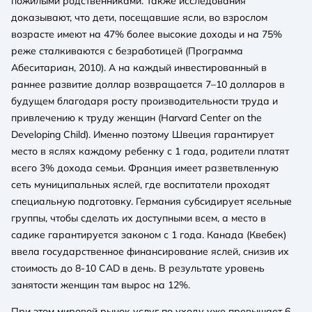
пожилыми родственниками. Также исследования
доказывают, что дети, посещавшие ясли, во взрослом
возрасте имеют на 47% более высокие доходы и на 75%
реже сталкиваются с безработицей (Программа
Абеситариан, 2010). А на каждый инвестированный в
раннее развитие доллар возвращается 7–10 долларов в
будущем благодаря росту производительности труда и
привлечению к труду женщин (Harvard Center on the
Developing Child). Именно поэтому Швеция гарантирует
место в яслях каждому ребенку с 1 года, родители платят
всего 3% дохода семьи. Франция имеет разветвленную
сеть муниципальных яслей, где воспитатели проходят
специальную подготовку. Германия субсидирует ясельные
группы, чтобы сделать их доступными всем, а место в
садике гарантируется законом с 1 года. Канада (Квебек)
ввела государственное финансирование яслей, снизив их
стоимость до 8-10 CAD в день. В результате уровень
занятости женщин там вырос на 12%.
При этом мировой рынок услуг по уходу уже превышает 6