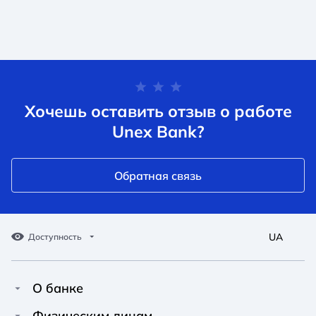
Хочешь оставить отзыв о работе
Unex Bank?
Обратная связь
UA
Доступность
О банке
Про Unex Bank
Физическим лицам