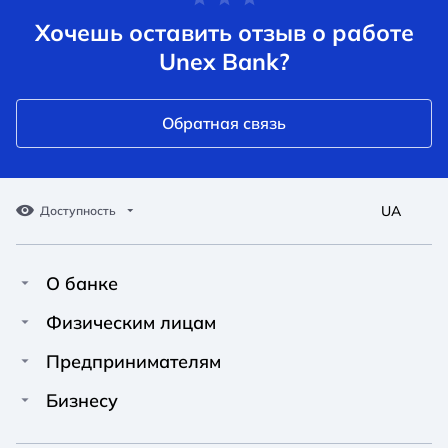
Хочешь оставить отзыв о работе
Unex Bank?
Обратная связь
UA
Доступность
О банке
Про Unex Bank
A A
A A
Физическим лицам
A A
Контакты
Кредиты
Предпринимателям
Обычный
Средний
Большой
Пресс-центр
Карты
Финансирование
Бизнесу
Вакансии
A A
Депозиты
Депозиты
A A
Финансирование
A A