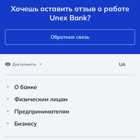
Хочешь оставить отзыв о работе
Unex Bank?
Обратная связь
UA
Доступность
О банке
Про Unex Bank
A A
A A
Физическим лицам
A A
Контакты
Кредиты
Предпринимателям
Обычный
Средний
Большой
Пресс-центр
Карты
Финансирование
Бизнесу
Вакансии
A A
Депозиты
Депозиты
A A
Финансирование
A A