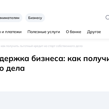
инимателям
Бизнесу
 и платежи
Полезные услуги
О банке
Другое
как получить льготный кредит на старт собственного дела
держка бизнеса: как получ
о дела