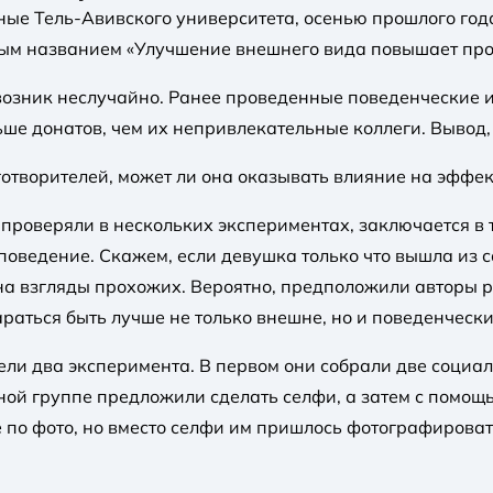
еные Тель-Авивского университета, осенью прошлого го
ым названием «Улучшение внешнего вида повышает про
 возник неслучайно. Ранее проведенные поведенческие 
ше донатов, чем их непривлекательные коллеги. Вывод,
готворителей, может ли она оказывать влияние на эффек
 проверяли в нескольких экспериментах, заключается в т
поведение. Скажем, если девушка только что вышла из с
на взгляды прохожих. Вероятно, предположили авторы р
тараться быть лучше не только внешне, но и поведенчески
овели два эксперимента. В первом они собрали две соц
ной группе предложили сделать селфи, а затем с помощ
по фото, но вместо селфи им пришлось фотографирова