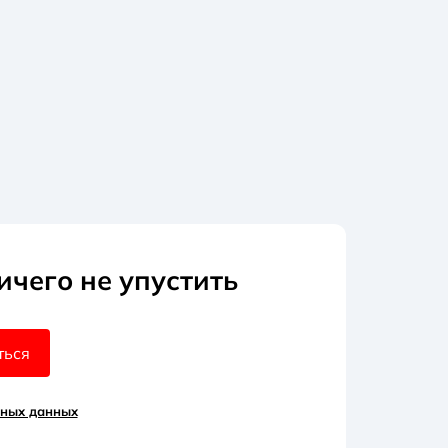
ичего не упустить
ться
ьных данных