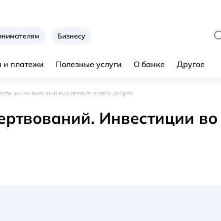
инимателям
Бизнесу
 и платежи
Полезные услуги
О банке
Другое
естиции во внешний вид делают людей добрее
ертвований. Инвестиции во