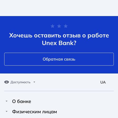
Хочешь оставить отзыв о работе
Unex Bank?
Обратная связь
UA
Доступность
О банке
Про Unex Bank
A A
A A
Физическим лицам
A A