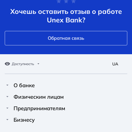
Хочешь оставить отзыв о работе
Unex Bank?
Обратная связь
UA
Доступность
О банке
Про Unex Bank
A A
A A
Физическим лицам
A A
Контакты
Кредиты
Предпринимателям
Обычный
Средний
Большой
Пресс-центр
Карты
Финансирование
Бизнесу
Вакансии
A A
Депозиты
Депозиты
A A
Финансирование
A A