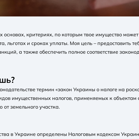
х основах, критериях, по которым твое имущество может
та, льготах и ​​сроках уплаты. Моя цель – предоставит
кций, а также обеспечить полное соответствие законод
ошь?
онодательстве термин «закон Украины о налоге на роскош
идов имущественных налогов, применяемых к объектам с
 от земельного участка.
ва в Украине определены Налоговым кодексом Украины