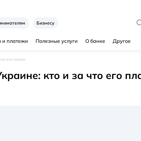
инимателям
Бизнесу
 и платежи
Полезные услуги
О банке
Другое
что его платит
краине: кто и за что его пл