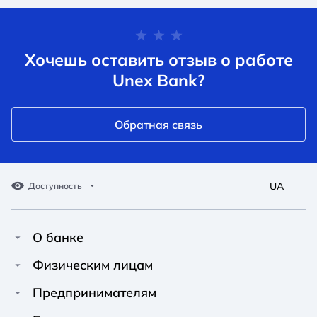
Хочешь оставить отзыв о работе
Unex Bank?
Обратная связь
UA
Доступность
О банке
Про Unex Bank
A A
A A
Физическим лицам
A A
Контакты
Кредиты
Предпринимателям
Обычный
Средний
Большой
Пресс-центр
Карты
Финансирование