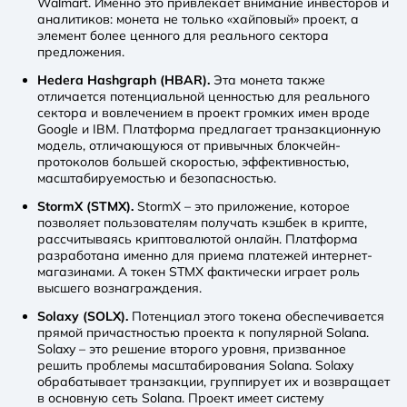
Walmart. Именно это привлекает внимание инвесторов и
аналитиков: монета не только «хайповый» проект, а
элемент более ценного для реального сектора
предложения.
Hedera Hashgraph (HBAR).
Эта монета также
отличается потенциальной ценностью для реального
сектора и вовлечением в проект громких имен вроде
Google и IBM. Платформа предлагает транзакционную
модель, отличающуюся от привычных блокчейн-
протоколов большей скоростью, эффективностью,
масштабируемостью и безопасностью.
StormX (STMX).
StormX – это приложение, которое
позволяет пользователям получать кэшбек в крипте,
рассчитываясь криптовалютой онлайн. Платформа
разработана именно для приема платежей интернет-
магазинами. А токен STMX фактически играет роль
высшего вознаграждения.
Solaxy (SOLX).
Потенциал этого токена обеспечивается
прямой причастностью проекта к популярной Solana.
Solaxy – это решение второго уровня, призванное
решить проблемы масштабирования Solana. Solaxy
обрабатывает транзакции, группирует их и возвращает
в основную сеть Solana. Проект имеет систему