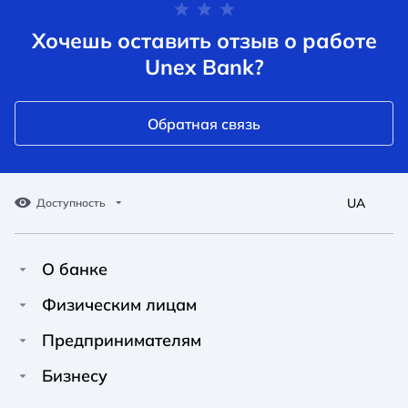
Хочешь оставить отзыв о работе
Unex Bank?
Обратная связь
UA
Доступность
О банке
Про Unex Bank
A A
A A
Физическим лицам
A A
Контакты
Кредиты
Предпринимателям
Обычный
Средний
Большой
Пресс-центр
Карты
Финансирование
Бизнесу
Вакансии
A A
Депозиты
Депозиты
A A
Финансирование
A A