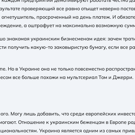
в каждом предприятии демотивируют работать честно д
результате проверяющий все равно отыщет неверно пост
 огнетушитель, просроченный на день платеж. И обязат
реждение, а оштрафует на максимально возможную сумм
ошо знакомая украинским бизнесменам идея: зачем трат
сти получить какую-то заковыристую бумагу, если все р
е. Но в Украине она не только повсеместно распростран
есом все больше похожи на мультсериал Том и Джерри.
ого. Могу лишь добавить, что среди европейских инвест
могают. Отношение к украинским беженцам в Европе рад
ациональностям. Украина является одним из самых прив