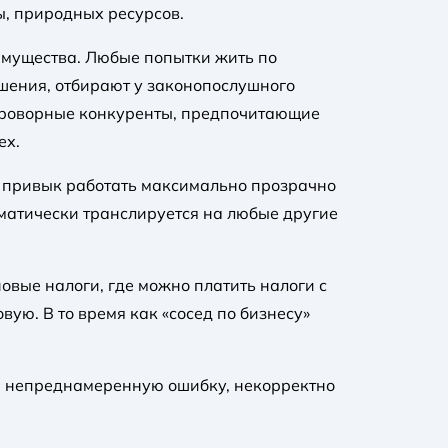
лы, природных ресурсов.
имущества. Любые попытки жить по
ешения, отбирают у законопослушного
и проворные конкуренты, предпочитающие
ех.
се привык работать максимально прозрачно
оматически транслируется на любые другие
новые налоги, где можно платить налоги с
ую. В то время как «сосед по бизнесу»
ую непреднамеренную ошибку, некорректно