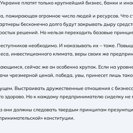
в Украине платят только крупнейший бизнес, банки и и
йна, пожирающая огромное число людей и ресурсов. Что
партнеры бесконечно долго будут закрывать дыру средс
остых решений. Но нельзя переходить базовые принцип
ступников необходимо. И наказывать их – тоже. Повышат
еса, инвестиционного климата, веры своих же предприн
ющимся, сейчас же он особенно хрупок. Если на уровне
ачи чрезмерной ценой, победа, увы, принесет лишь тако
удущем. Выстраивать дружественные отношения с бизнес
то здорово. Но к каждому предпринимателю сиделку не
аз они должны следовать твердым принципам презумпци
принимательской» конституции.