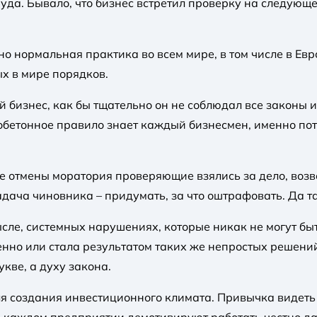
уда. Бывало, что бизнес встретил проверку на следующе
но нормальная практика во всем мире, в том числе в Евр
ых в мире порядков.
 бизнес, как бы тщательно он не соблюдал все законы и
зобетонное правило знает каждый бизнесмен, именно по
ле отмены моратория проверяющие взялись за дело, возво
дача чиновника – придумать, за что оштрафовать. Да т
ысле, системных нарушениях, которые никак не могут б
но или стала результатом таких же непростых решений 
кве, а духу закона.
для создания инвестиционного климата. Привычка видеть