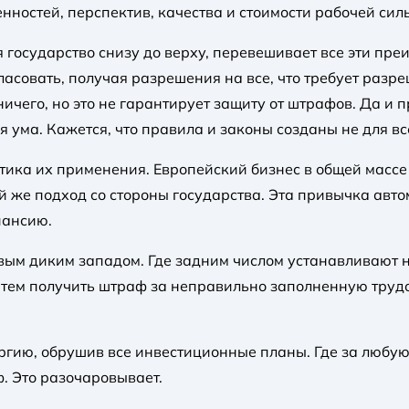
енностей, перспектив, качества и стоимости рабочей си
государство снизу до верху, перевешивает все эти пре
гласовать, получая разрешения на все, что требует разр
 ничего, но это не гарантирует защиту от штрафов. Да 
 ума. Кажется, что правила и законы созданы не для вс
актика их применения. Европейский бизнес в общей мас
й же подход со стороны государства. Эта привычка авт
пансию.
говым диким западом. Где задним числом устанавливают 
атем получить штраф за неправильно заполненную трудов
ергию, обрушив все инвестиционные планы. Где за люб
. Это разочаровывает.