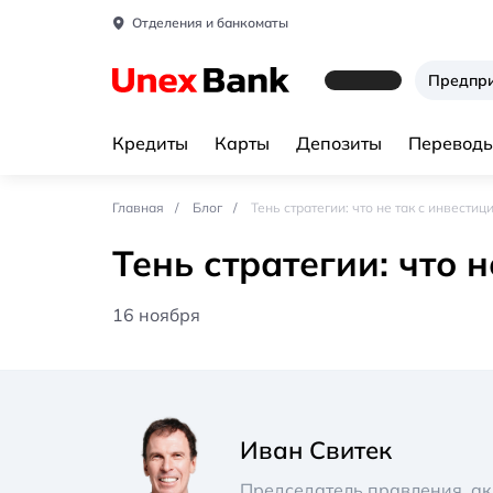
Отделения и банкоматы
Предпр
Кредиты
Карты
Депозиты
Переводы
Главная
Блог
Тень стратегии: что не так с инвести
Тень стратегии: что 
16 ноября
Иван Свитек
Председатель правления, а