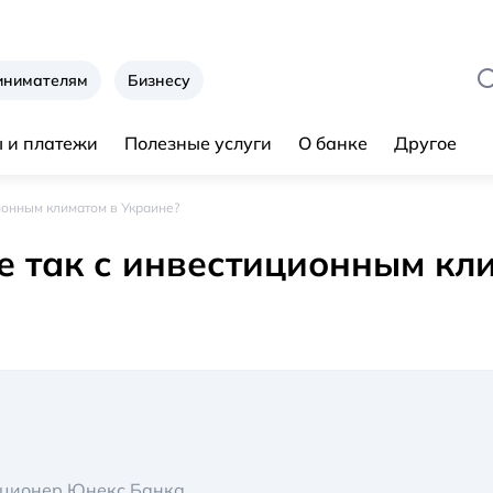
инимателям
Бизнесу
 и платежи
Полезные услуги
О банке
Другое
ционным климатом в Украине?
не так с инвестиционным кл
кционер Юнекс Банка