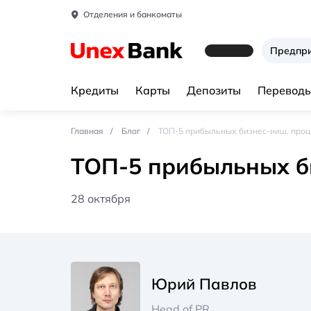
Отделения и банкоматы
Предпр
Кредиты
Карты
Депозиты
Переводы
Главная
Блог
ТОП-5 прибыльных бизнес-ниш, про
ТОП-5 прибыльных б
28 октября
Юрий Павлов
Head of PR