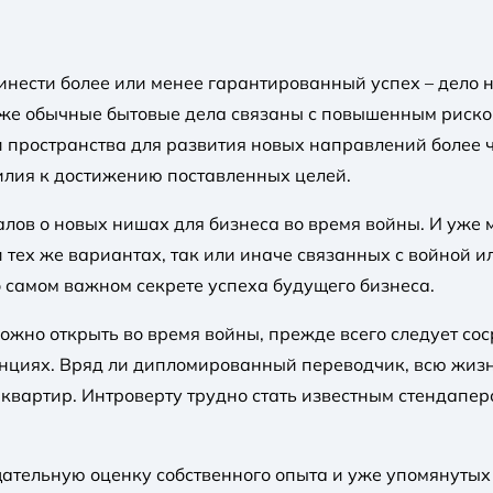
инести более или менее гарантированный успех – дело н
аже обычные бытовые дела связаны с повышенным риском
 пространства для развития новых направлений более че
илия к достижению поставленных целей.
лов о новых нишах для бизнеса во время войны. И уже м
и тех же вариантах, так или иначе связанных с войной 
о самом важном секрете успеха будущего бизнеса.
можно открыть во время войны, прежде всего следует со
енциях. Вряд ли дипломированный переводчик, всю жиз
квартир. Интроверту трудно стать известным стендаперо
щательную оценку собственного опыта и уже упомянутых 