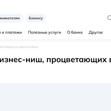
инимателям
Бизнесу
 и платежи
Полезные услуги
О банке
Другое
цветающих во время войны
изнес-ниш, процветающих 