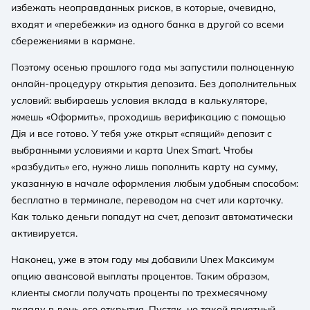
избежать неоправданных рисков, в которые, очевидно,
входят и «перебежки» из одного банка в другой со всеми
сбережениями в кармане.
Поэтому осенью прошлого года мы запустили полноценную
онлайн-процедуру открытия депозита. Без дополнительных
условий: выбираешь условия вклада в калькуляторе,
жмешь «Оформить», проходишь верификацию с помощью
Дія и все готово. У тебя уже открыт «спящий» депозит с
выбранными условиями и карта Unex Smart. Чтобы
«разбудить» его, нужно лишь пополнить карту на сумму,
указанную в начале оформления любым удобным способом:
бесплатно в терминале, переводом на счет или карточку.
Как только деньги попадут на счет, депозит автоматически
активируется.
Наконец, уже в этом году мы добавили Unex Максимум
опцию авансовой выплаты процентов. Таким образом,
клиенты смогли получать проценты по трехмесячному
вкладу в день его открытия. Пустяк, но такой приятный.