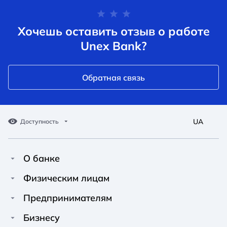
Хочешь оставить отзыв о работе
Unex Bank?
Обратная связь
UA
Доступность
О банке
Про Unex Bank
A A
A A
Физическим лицам
A A
Контакты
Кредиты
Предпринимателям
Обычный
Средний
Большой
Пресс-центр
Карты
Финансирование
Бизнесу