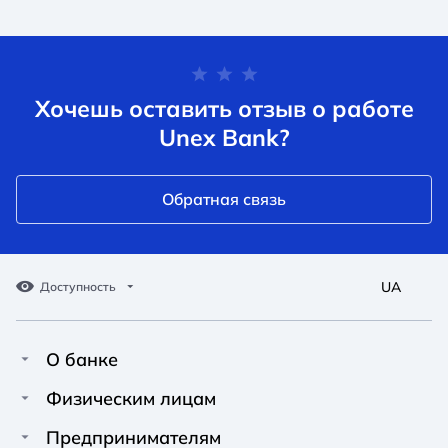
Хочешь оставить отзыв о работе
Unex Bank?
Обратная связь
UA
Доступность
О банке
Про Unex Bank
A A
A A
Физическим лицам
A A
Контакты
Кредиты
Предпринимателям
Обычный
Средний
Большой