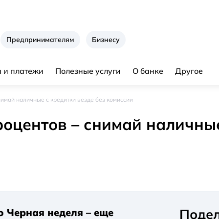
Предпринимателям
Бизнесу
 и платежи
Полезные услуги
О банке
Другое
нимай наличные с кредитки везде без комиссии
роцентов – снимай наличные
Подел
о Черная неделя – еще