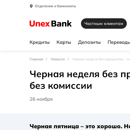
Отделения и банкоматы
Частным клиентам
Кредиты
Карты
Депозиты
Переводы
Главная
Новости
Черная неделя без процентов – с
Черная неделя без п
без комиссии
26 ноября
Черная пятница – это хорошо. Н