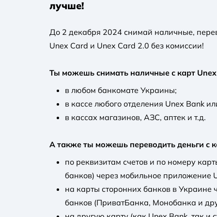
лучше!
До 2 декабря 2024 снимай наличные, пере
Unex Card и Unex Card 2.0 без комиссии!
Ты можешь снимать наличные с карт Unex 
в любом банкомате Украины;
в кассе любого отделения Unex Bank ил
в кассах магазинов, АЗС, аптек и т.д.
А также ты можешь переводить деньги с к
по реквизитам счетов и по номеру карты
банков) через мобильное приложение U
на карты сторонних банков в Украине 
банков (ПриватБанка, Монобанка и дру
на другую карту (как Unex Bank, так и