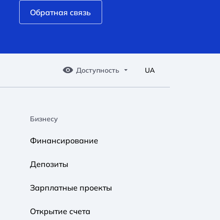
Обратная связь
Доступность
UA
Бизнесу
A A
A A
A A
Финансирование
Обычный
Средний
Большой
Депозиты
A A
A A
A A
Зарплатные проекты
Обычный
Средний
Большой
Открытие счета