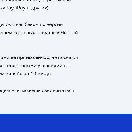
yPay, iPay и других).
диток с кэшбеком по версии
Желаем классных покупок к Черной
орми ее прямо сейчас
, не посещая
ся с подробными условиями по
м онлайн за 10 минут.
еделя» ты можешь ознакомиться