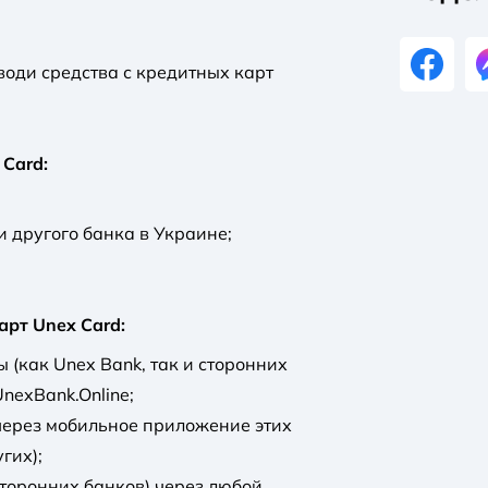
води средства с кредитных карт
Card:
и другого банка в Украине;
арт Unex Card:
 (как Unex Bank, так и сторонних
nexBank.Online;
через мобильное приложение этих
гих);
 сторонних банков) через любой