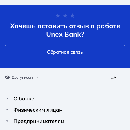
Хочешь оставить отзыв о работе
Unex Bank?
Обратная связь
UA
Доступность
О банке
Про Unex Bank
A A
A A
Физическим лицам
A A
Контакты
Кредиты
Предпринимателям
Обычный
Средний
Большой
Пресс-центр
Карты
Финансирование