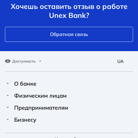
Хочешь оставить отзыв о работе
Unex Bank?
Обратная связь
UA
Доступность
О банке
Про Unex Bank
A A
A A
Физическим лицам
A A
Контакты
Кредиты
Предпринимателям
Обычный
Средний
Большой
Пресс-центр
Карты
Финансирование
Бизнесу
Вакансии
A A
Депозиты
Депозиты
A A
Финансирование
A A
Новости