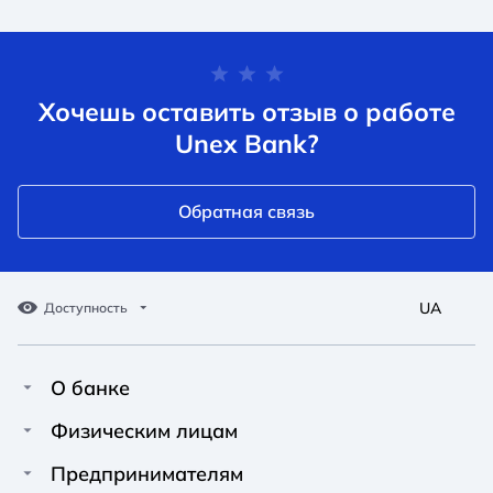
Хочешь оставить отзыв о работе
Unex Bank?
Обратная связь
UA
Доступность
О банке
Про Unex Bank
A A
A A
Физическим лицам
A A
Контакты
Кредиты
Предпринимателям
Обычный
Средний
Большой