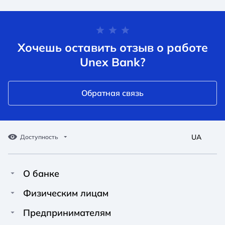
Хочешь оставить отзыв о работе
Unex Bank?
Обратная связь
UA
Доступность
О банке
Про Unex Bank
A A
A A
Физическим лицам
A A
Контакты
Кредиты
Предпринимателям
Обычный
Средний
Большой
Пресс-центр